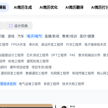
模板
AI简历生成
AI简历优化
AI简历翻译
AI简历打
设计风格
职能
游戏
汽车
电子/电气
直播/影视
教育/培训
医疗/健康
工程师
FPGA开发
单片机
驱动开发工程师
PCB工程师
电子维修技术员
拟版图设计工程师
芯片测试工程师
DFT工程师
FAE
数字前端设计师
数
程师
机电工程师
建筑机电工程师
施顾问
硬件项目经理
项目专员/助理
通信研发工程师
数据通信工程师
光网络工程师
有线传输工程师
核心网
销售技术支持
电气运维工程师
系统工程师
技术文档工程师