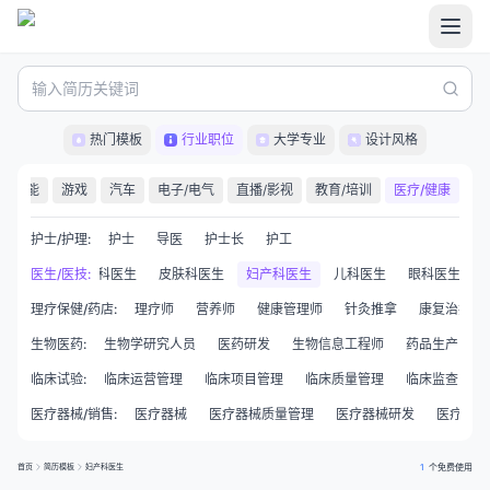
热门模板
行业职位
大学专业
设计风格
职能
游戏
汽车
电子/电气
直播/影视
教育/培训
医疗/健康
护士/护理
:
护士
导医
护士长
护工
外科医生
医生/医技
内科医生
:
皮肤科医生
妇产科医生
儿科医生
眼科医生
理疗保健/药店
:
理疗师
营养师
健康管理师
针灸推拿
康复治疗师
生物医药
:
生物学研究人员
医药研发
生物信息工程师
药品生产
临床试验
:
临床运营管理
临床项目管理
临床质量管理
临床监查员CR
医疗器械/销售
:
医疗器械
医疗器械质量管理
医疗器械研发
医疗器械
首页
简历模板
妇产科医生
1
个免费使用