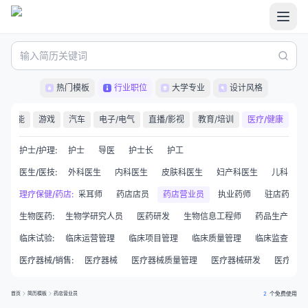
热门模板
行业职位
大学专业
设计风格
职能
游戏
汽车
电子/电气
直播/影视
教育/培训
医疗/健康
护士/护理
:
护士
导医
护士长
护工
医生/医技
:
外科医生
内科医生
皮肤科医生
妇产科医生
儿科医生
按摩师
理疗保健/药店
足疗师
:
采耳师
药店店员
药店营业员
执业药师
驻店药师
生物医药
:
生物学研究人员
医药研发
生物信息工程师
药品生产
临床试验
:
临床运营管理
临床项目管理
临床质量管理
临床监查员CR
医疗器械/销售
:
医疗器械
医疗器械质量管理
医疗器械研发
医疗器械
首页
简历模板
药店营业员
2
个免费使用