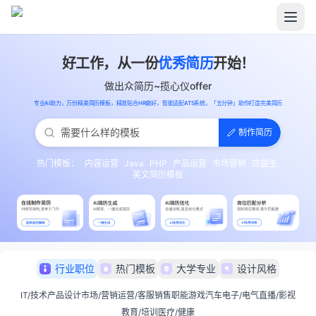
好工作，从一份
优秀简历
开始！
做出众简历~揽心仪offer
专业AI助力，万份精美简历模板，精准贴合HR偏好，智能适配ATS系统，「五分钟」助你打造完美简历
制作简历
热门模板：
内容运营
Java
PHP
产品运营
市场营销
应届生
英文简历模板
行业职位
热门模板
大学专业
设计风格
IT/技术
产品
设计
市场/营销
运营/客服
销售
职能
游戏
汽车
电子/电气
直播/影视
教育/培训
医疗/健康