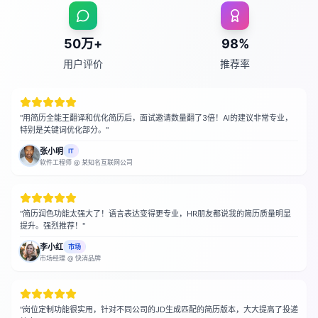
50万+
98%
用户评价
推荐率
"
用简历全能王翻译和优化简历后，面试邀请数量翻了3倍！AI的建议非常专业，
特别是关键词优化部分。
"
张小明
IT
软件工程师
@
某知名互联网公司
"
简历润色功能太强大了！语言表达变得更专业，HR朋友都说我的简历质量明显
提升。强烈推荐！
"
李小红
市场
市场经理
@
快消品牌
"
岗位定制功能很实用，针对不同公司的JD生成匹配的简历版本，大大提高了投递