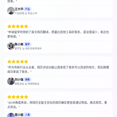
效率。
"
王大华
产品
产品经理
@
创业公司
"
申请留学时用到了英文简历翻译，质量比其他工具好很多，语法错误少，表达也
更地道。
"
陈小美
留学
留学生
@
海外名校申请中
"
作为传统行业从业者，简历评估功能让我发现了很多可以改进的地方，现在跳槽
成功率高了很多。
"
刘小强
销售
销售总监
@
传统制造业
"
从HR角度来说，用简历全能王优化的简历确实更容易通过筛选，格式规范，重
点突出。
"
周小丽
人事