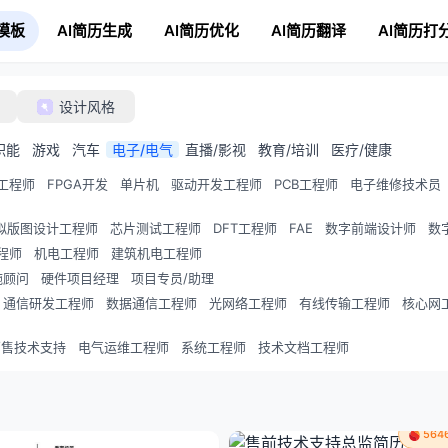
模板
AI简历生成
AI简历优化
AI简历翻译
AI简历打
设计风格
职能
游戏
汽车
电子/电气
直播/影视
教育/培训
医疗/健康
工程师
FPGA开发
单片机
驱动开发工程师
PCB工程师
电子维修技术员
拟版图设计工程师
芯片测试工程师
DFT工程师
FAE
数字前端设计师
数
程师
机电工程师
建筑机电工程师
施顾问
硬件项目经理
项目专员/助理
通信研发工程师
数据通信工程师
光网络工程师
有线传输工程师
核心网
销售技术支持
电气运维工程师
系统工程师
技术文档工程师
56