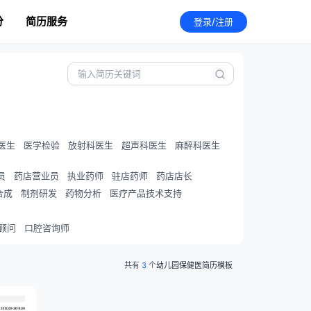
分
简历服务
登录/注册
医生
医学检验
放射科医生
超声科医生
麻醉科医生
员
药店营业员
执业药师
驻店药师
药店店长
合成
制剂研发
药物分析
医疗产品技术支持
顾问
口腔咨询师
共有
3
个
幼儿园保健医简历模板