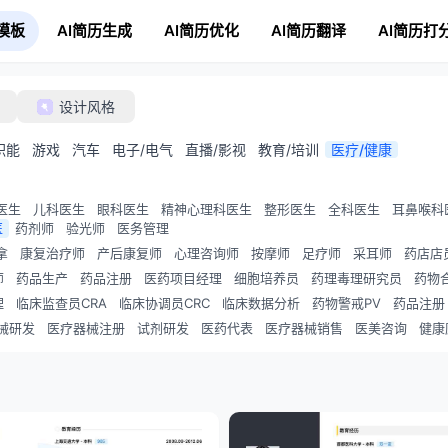
模板
AI简历生成
AI简历优化
AI简历翻译
AI简历打
设计风格
职能
游戏
汽车
电子/电气
直播/影视
教育/培训
医疗/健康
医生
儿科医生
眼科医生
精神心理科医生
整形医生
全科医生
耳鼻喉科
医
药剂师
验光师
医务管理
拿
康复治疗师
产后康复师
心理咨询师
按摩师
足疗师
采耳师
药店店
师
药品生产
药品注册
医药项目经理
细胞培养员
药理毒理研究员
药物
理
临床监查员CRA
临床协调员CRC
临床数据分析
药物警戒PV
药品注册
械研发
医疗器械注册
试剂研发
医药代表
医疗器械销售
医美咨询
健康