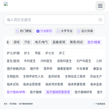
热门模板
行业职位
大学专业
设计风格
职能
游戏
汽车
电子/电气
直播/影视
教育/培训
医疗/健康
护士/护理
:
护士
导医
护士长
护工
医生/医技
:
外科医生
内科医生
皮肤科医生
妇产科医生
儿科医生
理疗保健/药店
:
理疗师
营养师
健康管理师
针灸推拿
康复治疗师
生物医药
:
生物学研究人员
医药研发
生物信息工程师
药品生产
临床试验
:
临床运营管理
临床项目管理
临床质量管理
临床监查员CR
医疗器械/销售
:
医疗器械
医疗器械质量管理
医疗器械研发
医疗器械
首页
简历模板
医疗器械质量管理
1
个免费使用