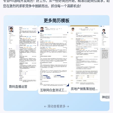
专业H5游戏开发简历！好工作，从一份好简历开始，精准匹配岗位需求，助
您在激烈的求职竞争中脱颖而出，抓住每一个高薪机会！
更多简历模板
数码直播运营
房地产销售策划经
互联网白盒测试工
理
程师
神经康
← 滑动查看更多 →