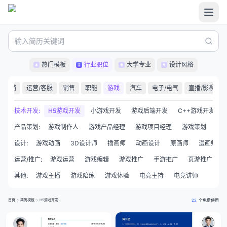
热门模板
行业职位
大学专业
设计风格
场/营销
运营/客服
销售
职能
游戏
汽车
电子/电气
直播/影视
技术开发
:
H5游戏开发
小游戏开发
游戏后端开发
C++游戏开发
产品策划
:
游戏制作人
游戏产品经理
游戏项目经理
游戏策划
剧
设计
:
游戏动画
3D设计师
插画师
动画设计
原画师
漫画师
运营/推广
:
游戏运营
游戏编辑
游戏推广
手游推广
页游推广
其他
:
游戏主播
游戏陪练
游戏体验
电竞主持
电竞讲师
首页
简历模板
H5游戏开发
22
个免费使用