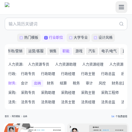
热门模板
行业职位
大学专业
设计风格
计
市场/营销
运营/客服
销售
职能
游戏
汽车
电子/电气
直播/
人力资源
:
人力资源专员
人力资源助理
人力资源经理
人力资源主管
行政
:
行政专员
行政助理
行政经理
行政主管
行政总监
后勤
财务
:
会计
出纳
财务
结算
税务
审计
风控
财务总监
采购
:
采购专员
采购助理
采购经理
采购主管
采购工程师
买手
法务
:
法务专员
法务助理
法务主管
法务经理
法务总监
法律顾
首页
简历模板
出纳
54
个免费使用