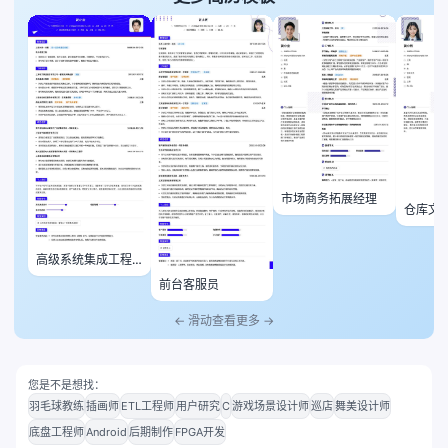
市场商务拓展经理
仓库文
高级系统集成工程
师
前台客服员
← 滑动查看更多 →
您是不是想找：
羽毛球教练
插画师
ETL工程师
用户研究
C
游戏场景设计师
巡店
舞美设计师
底盘工程师
Android
后期制作
FPGA开发