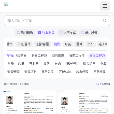
热门模板
行业职位
大学专业
设计风格
品
设计
市场/营销
运营/客服
销售
职能
游戏
汽车
电子/电气
卡销售
销售
:
保险销售
销售工程师
商务渠道
售前工程师
售后工程师
零售
:
店员
营业员
收银
导购
服装导购
珠宝销售
化妆品导
销售管理
:
销售总监
商务总监
区域总监
城市经理
团队经理
销
首页
简历模板
售后工程师
39
个免费使用