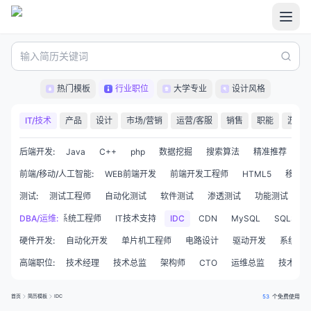
热门模板
行业职位
大学专业
设计风格
IT/技术
产品
设计
市场/营销
运营/客服
销售
职能
游戏
后端开发
:
Java
C++
php
数据挖掘
搜索算法
精准推荐
C
前端/移动/人工智能
:
WEB前端开发
前端开发工程师
HTML5
移动开
测试
:
测试工程师
自动化测试
软件测试
渗透测试
功能测试
性
网络工程师
DBA/运维
:
系统工程师
IT技术支持
IDC
CDN
MySQL
SQLServ
硬件开发
:
自动化开发
单片机工程师
电路设计
驱动开发
系统集
高端职位
:
技术经理
技术总监
架构师
CTO
运维总监
技术合
首页
简历模板
IDC
53
个免费使用