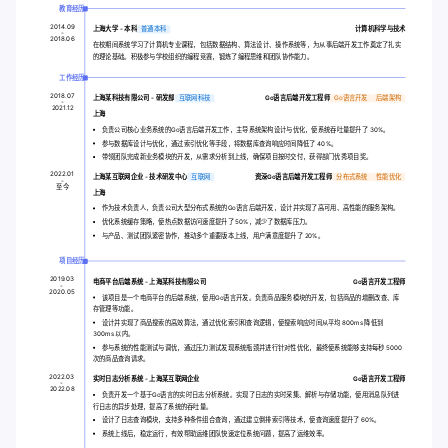
教育经历
2014.09
上海大学 - 本科
普通本科
计算机科学与技术
-
2018.06
在校期间系统学习了计算机专业课程，包括数据结构、算法设计、操作系统等，为从事后端开发工作奠定了扎实
的理论基础。积极参与学校组织的编程竞赛，锻炼了编程思维和团队协作能力。
工作经历
2018.07
上海某科技有限公司 - 研发部
互联网科技
Go语言后端开发工程师
Go语言开发
后端架构
-
2021.12
上海
负责公司核心业务系统的Go语言后端开发工作，主导系统架构设计与优化，使系统吞吐量提升了 30%。
参与数据库设计与优化，通过索引优化等手段，将数据库查询响应时间降低了 40%。
带领团队完成新业务模块的开发，从需求分析到上线，确保项目按时交付，获得部门优秀项目奖。
2022.01
上海某互联网企业 - 技术研发中心
互联网
资深Go语言后端开发工程师
分布式系统
性能优化
-
至今
上海
作为技术负责人，负责公司大型分布式系统的Go语言后端开发，设计并实现了高可用、高性能的服务架构。
优化系统缓存策略，使热点数据访问速度提升了 50%，减少了数据库压力。
与产品、测试团队紧密协作，推动多个重要版本上线，用户满意度提升了 20%。
项目经历
2019.03
电商平台后端系统
- 上海某科技有限公司
Go语言开发工程师
-
2020.05
该项目是一个电商平台的后端系统，使用Go语言开发。负责商品服务模块的开发，包括商品的增删改查、库
存管理等功能。
设计并实现了商品搜索的高效算法，通过优化索引和查询逻辑，使搜索响应时间从平均 800ms 降低到
300ms 以内。
参与系统的性能测试与调优，通过压力测试发现系统瓶颈并进行针对性优化，最终使系统能够支持每秒 5000
次的商品查询请求。
2022.03
实时日志分析系统
- 上海某互联网企业
Go语言开发工程师
-
2022.08
负责开发一个基于Go语言的实时日志分析系统。实现了日志的实时采集、解析与存储功能，使用消息队列进
行日志的异步处理，提高了系统的吞吐量。
设计了日志查询模块，支持多种条件组合查询，通过建立倒排索引等技术，使查询速度提升了 60%。
系统上线后，稳定运行，有效帮助运维团队快速定位系统问题，提高了运维效率。