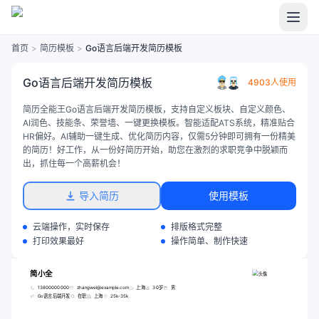
首页
>
简历模板
>
Go语言后端开发简历模板
Go语言后端开发简历模板
4903人使用
简历全能王Go语言后端开发简历模板，支持自定义板块、自定义颜色、
AI润色、技能条、荣誉墙、一键更换模板。智能适配ATS系统，精准贴合
HR偏好。AI辅助一键生成、优化简历内容，仅需5分钟即可拥有一份精美
的简历！好工作，从一份好简历开始，助您在激烈的求职竞争中脱颖而
出，抓住每一个高薪机会！
导入简历
使用模板
云端操作，实时保存
排版格式完整
打印效果最好
操作简单、制作快速
简小全
13800000000
zhangwei@example.com
上海
30岁
男
Go语言后端开发
在职
上海
25k-35k