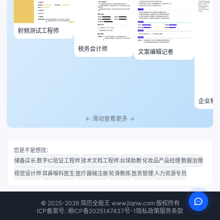
射频测试工程师
税务会计师
文案编辑记者
企业软
← 滑动查看更多 →
您是不是想找：
储备店长
数字IC验证工程师
技术文档工程师
台球助教
化妆品产品经理
数据治理
视觉设计师
耳鼻喉科医生
医疗器械注册
轮滑教练
医务管理
人力资源专员
©
2025-2026
简历全能王 www.jlqnw.com 版权所有
ICP备案号: 湘ICP备2025147437号-1
隐私政策
服务条款