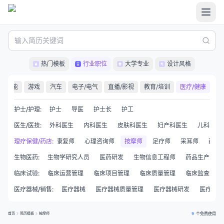
热门模板
行业职位
大学专业
设计风格
职能
游戏
汽车
电子/电气
直播/影视
教育/培训
医疗/健康
护士/护理
:
护士
导医
护士长
护工
医生/医技
:
外科医生
内科医生
皮肤科医生
妇产科医生
儿科医生
康复治疗师
理疗保健/药店
产后康复师
:
心理咨询师
按摩师
足疗师
采耳师
药店
生物医药
:
生物学研究人员
医药研发
生物信息工程师
药品生产
临床试验
:
临床运营管理
临床项目管理
临床质量管理
临床监查员CR
医疗器械/销售
:
医疗器械
医疗器械质量管理
医疗器械研发
医疗器械
首页
简历模板
按摩师
9
个免费使用