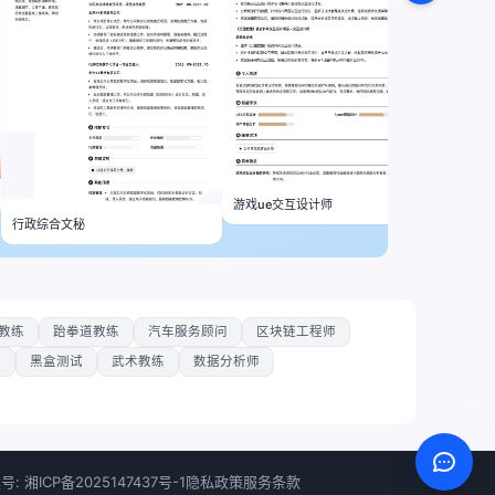
游戏ue交互设计师
行政综合文秘
教练
跆拳道教练
汽车服务顾问
区块链工程师
O
黑盒测试
武术教练
数据分析师
号: 湘ICP备2025147437号-1
隐私政策
服务条款