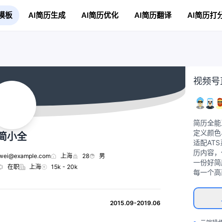
模板
AI简历生成
AI简历优化
AI简历翻译
AI简历打
视频号
简历全能
定义颜色
简小全
适配AT
历内容，
wei@example.com
上海
28
男
一份好简
在职
上海
15k - 20k
每一个高
2015.09-2019.06