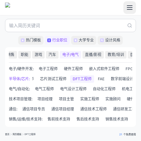
热门模板
行业职位
大学专业
设计风格
服
销售
职能
游戏
汽车
电子/电气
直播/影视
教育/培训
医疗/
电子/硬件开发
:
电子工程师
硬件工程师
嵌入式软件工程师
FPGA开
模拟版图设计工程师
半导体/芯片
:
芯片测试工程师
DFT工程师
FAE
数字前端设计师
电气/自动化
:
电气工程师
电气设计工程师
自动化工程师
机电工程师
技术项目管理
:
项目经理
项目主管
实施工程师
实施顾问
硬件项
通信
:
通信项目专员
通信项目经理
通信技术工程师
通信研发工程师
销售/运维/技术支持
:
售前技术支持
售后技术支持
销售技术支持
电
首页
简历模板
DFT工程师
21
个免费使用