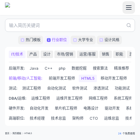
热门模板
行业职位
大学专业
设计风格
IT/技术
产品
设计
市场/营销
运营/客服
销售
职能
游戏
后端开发
:
Java
C++
php
数据挖掘
搜索算法
精准推荐
C
前端/移动/人工智能
WEB前端开发
:
前端开发工程师
HTML5
移动开发工程师
And
测试
:
测试工程师
自动化测试
软件测试
渗透测试
功能测试
性
DBA/运维
:
运维工程师
运维开发工程师
网络工程师
系统工程师
硬件开发
:
自动化开发
单片机工程师
电路设计
驱动开发
系统集
高端职位
:
技术经理
技术总监
架构师
CTO
运维总监
技术合
首页
简历模板
HTML5
24
个免费使用