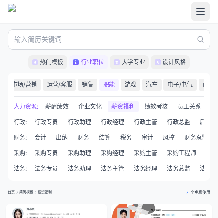
热门模板
行业职位
大学专业
设计风格
计
市场/营销
运营/客服
销售
职能
游戏
汽车
电子/电气
直播/
P
培训经理
人力资源
:
薪酬绩效
企业文化
薪资福利
绩效考核
员工关系
组
行政
:
行政专员
行政助理
行政经理
行政主管
行政总监
后勤
财务
:
会计
出纳
财务
结算
税务
审计
风控
财务总监
采购
:
采购专员
采购助理
采购经理
采购主管
采购工程师
买手
法务
:
法务专员
法务助理
法务主管
法务经理
法务总监
法律顾
首页
简历模板
薪资福利
7
个免费使用