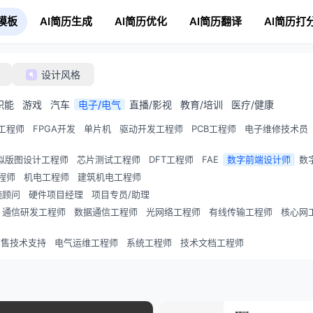
模板
AI简历生成
AI简历优化
AI简历翻译
AI简历打
设计风格
职能
游戏
汽车
电子/电气
直播/影视
教育/培训
医疗/健康
工程师
FPGA开发
单片机
驱动开发工程师
PCB工程师
电子维修技术员
拟版图设计工程师
芯片测试工程师
DFT工程师
FAE
数字前端设计师
数
程师
机电工程师
建筑机电工程师
施顾问
硬件项目经理
项目专员/助理
通信研发工程师
数据通信工程师
光网络工程师
有线传输工程师
核心网
销售技术支持
电气运维工程师
系统工程师
技术文档工程师