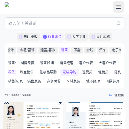
热门模板
行业职位
大学专业
设计风格
品
设计
市场/营销
运营/客服
销售
职能
游戏
汽车
电子/电气
销售
:
销售专员
销售顾问
销售经理
客户代表
大客户代表
客户
服装导购
零售
:
珠宝销售
化妆品导购
家装导购
理货员
促销员
陈列员
销售管理
:
销售总监
商务总监
区域总监
城市经理
团队经理
销
首页
简历模板
家装导购
20
个免费使用