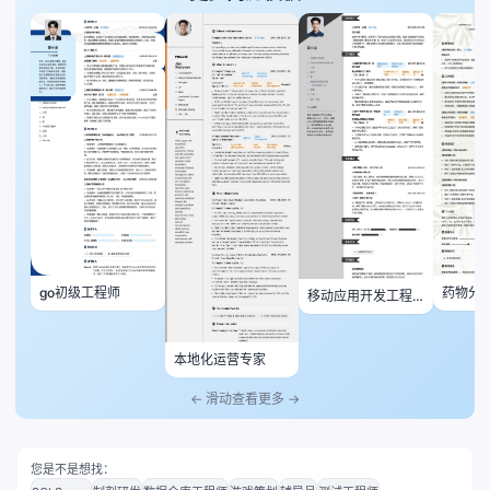
药物分
go初级工程师
移动应用开发工程
师（COCOS2D -
X）
本地化运营专家
← 滑动查看更多 →
您是不是想找：