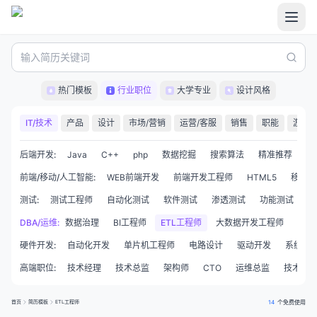
热门模板
行业职位
大学专业
设计风格
IT/技术
产品
设计
市场/营销
运营/客服
销售
职能
游戏
后端开发
:
Java
C++
php
数据挖掘
搜索算法
精准推荐
C
前端/移动/人工智能
:
WEB前端开发
前端开发工程师
HTML5
移动开
测试
:
测试工程师
自动化测试
软件测试
渗透测试
功能测试
性
据仓库工程师
DBA/运维
:
数据治理
BI工程师
ETL工程师
大数据开发工程师
数据
硬件开发
:
自动化开发
单片机工程师
电路设计
驱动开发
系统集
高端职位
:
技术经理
技术总监
架构师
CTO
运维总监
技术合
首页
简历模板
ETL工程师
14
个免费使用