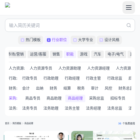
热门模板
行业职位
大学专业
设计风格
计
市场/营销
运营/客服
销售
职能
游戏
汽车
电子/电气
直播/
人力资源
:
人力资源专员
人力资源助理
人力资源经理
人力资源主管
行政
:
行政专员
行政助理
行政经理
行政主管
行政总监
后勤
财务
:
会计
出纳
财务
结算
税务
审计
风控
财务总监
商质量工程师
采购
:
商品专员
商品助理
商品经理
采购总监
招标专员
投标
法务
:
法务专员
法务助理
法务主管
法务经理
法务总监
法律顾
首页
简历模板
商品经理
36
个免费使用