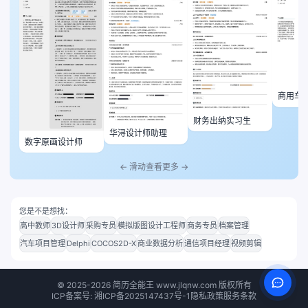
商用车
财务出纳实习生
华浔设计师助理
数字原画设计师
← 滑动查看更多 →
您是不是想找：
高中教师
3D设计师
采购专员
模拟版图设计工程师
商务专员
档案管理
汽车项目管理
Delphi
COCOS2D-X
商业数据分析
通信项目经理
视频剪辑
©
2025-2026
简历全能王 www.jlqnw.com 版权所有
ICP备案号: 湘ICP备2025147437号-1
隐私政策
服务条款