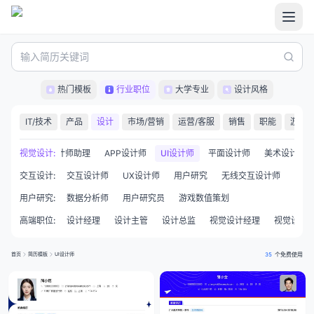
热门模板
行业职位
大学专业
设计风格
IT/技术
产品
设计
市场/营销
运营/客服
销售
职能
游戏
计
美工
视觉设计
设计师助理
:
APP设计师
UI设计师
平面设计师
美术设计师（2
交互设计
:
交互设计师
UX设计师
用户研究
无线交互设计师
网页
用户研究
:
数据分析师
用户研究员
游戏数值策划
高端职位
:
设计经理
设计主管
设计总监
视觉设计经理
视觉设计
首页
简历模板
UI设计师
35
个免费使用