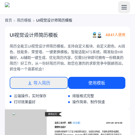
首页
>
简历模板
>
UI视觉设计师简历模板
UI视觉设计师简历模板
4841人使用
简历全能王UI视觉设计师简历模板，支持自定义板块、自定义颜色、AI润
色、技能条、荣誉墙、一键更换模板。智能适配ATS系统，精准贴合HR
偏好。AI辅助一键生成、优化简历内容，仅需5分钟即可拥有一份精美的
简历！好工作，从一份好简历开始，助您在激烈的求职竞争中脱颖而出，
抓住每一个高薪机会！
导入简历
使用模板
云端操作，实时保存
排版格式完整
打印效果最好
操作简单、制作快速
教育经历
北京工业大学 - 本科
211工程
2015.09-2019.06
视觉传达设计
在校期间系统学习了设计相关理论知识，包括色彩构成、平面构成等基础课程，
同时掌握了Photoshop、Illustrator等设计软件的使用。参与过校园文化宣传设计