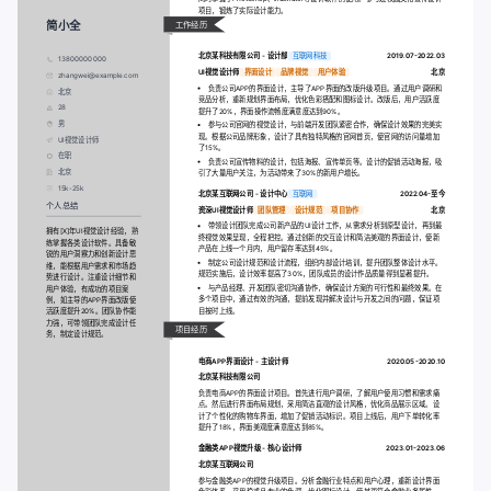
项目，锻炼了实际设计能力。
简小全
工作经历
北京某科技有限公司 - 设计部
互联网科技
2019.07-2022.03
13800000000
UI视觉设计师
界面设计
品牌视觉
用户体验
北京
zhangwei@example.com
负责公司APP的界面设计，主导了APP界面的改版升级项目。通过用户调研和
北京
竞品分析，重新规划界面布局，优化色彩搭配和图标设计。改版后，用户活跃度
28
提升了20%，界面操作流畅度满意度达到90%。
男
参与公司官网的视觉设计，与前端开发团队紧密合作，确保设计效果的完美实
现。根据公司品牌形象，设计了具有独特风格的官网首页，使官网的访问量增加
UI视觉设计师
了15%。
在职
负责公司宣传物料的设计，包括海报、宣传单页等。设计的促销活动海报，吸
北京
引了大量用户关注，为活动带来了30%的新用户增长。
15k-25k
北京某互联网公司 - 设计中心
互联网
2022.04-至今
个人总结
资深UI视觉设计师
团队管理
设计规范
项目协作
北京
带领设计团队完成公司新产品的UI设计工作，从需求分析到原型设计，再到最
拥有[X]年UI视觉设计经验，熟
终视觉效果呈现，全程把控。通过创新的交互设计和简洁美观的界面设计，使新
练掌握各类设计软件。具备敏
产品在上线一个月内，用户留存率达到45%。
锐的用户洞察力和创新设计思
制定公司设计规范和设计流程，组织内部设计培训，提升团队整体设计水平。
维，能根据用户需求和市场趋
规范实施后，设计效率提高了30%，团队成员的设计作品质量得到显著提升。
势进行设计。注重设计细节和
与产品经理、开发团队密切沟通协作，确保设计方案的可行性和最终效果。在
用户体验，有成功的项目案
多个项目中，通过有效的沟通，提前发现并解决设计与开发之间的问题，保证项
例，如主导的APP界面改版使
目按时上线。
活跃度提升20%。团队协作能
力强，可带领团队完成设计任
项目经历
务，制定设计规范。
电商APP界面设计 - 主设计师
2020.05-2020.10
北京某科技有限公司
负责电商APP的界面设计项目。首先进行用户调研，了解用户使用习惯和需求痛
点。然后进行界面布局规划，采用简洁直观的设计风格，优化商品展示区域。设
计了个性化的购物车界面，增加了促销活动标识。项目上线后，用户下单转化率
提升了18%，界面美观度满意度达到85%。
金融类APP视觉升级 - 核心设计师
2023.01-2023.06
北京某互联网公司
参与金融类APP的视觉升级项目。分析金融行业特点和用户心理，重新设计界面