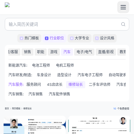
热门模板
行业职位
大学专业
设计风格
运营/客服
销售
职能
游戏
汽车
电子/电气
直播/影视
教育/培
新能源汽车
:
电池工程师
电机工程师
汽车研发/制造
:
车身设计
造型设计
汽车电子工程师
自动驾驶系统工
汽车改装
汽车服务
汽车服务顾问
:
4S店店长
维修站长
二手车评估师
汽车查勘
汽车销售
:
汽车销售
汽车配件销售
首页
简历模板
维修站长
10
个免费使用