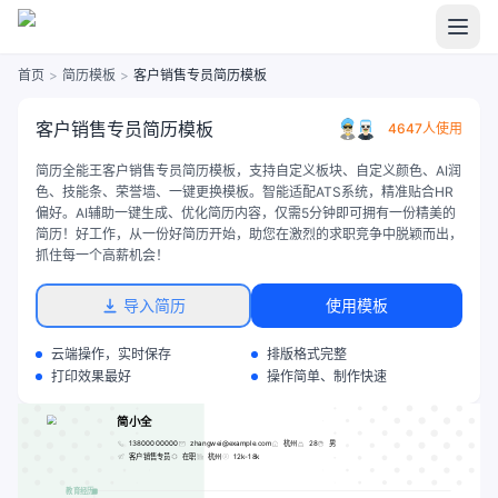
首页
>
简历模板
>
客户销售专员简历模板
客户销售专员简历模板
4647人使用
简历全能王客户销售专员简历模板，支持自定义板块、自定义颜色、AI润
色、技能条、荣誉墙、一键更换模板。智能适配ATS系统，精准贴合HR
偏好。AI辅助一键生成、优化简历内容，仅需5分钟即可拥有一份精美的
简历！好工作，从一份好简历开始，助您在激烈的求职竞争中脱颖而出，
抓住每一个高薪机会！
导入简历
使用模板
云端操作，实时保存
排版格式完整
打印效果最好
操作简单、制作快速
简小全
13800000000
zhangwei@example.com
杭州
28
男
客户销售专员
在职
杭州
12k-18k
教育经历