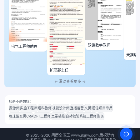
双语数学教师
电气工程师助理
天猫运
护理部主任
← 滑动查看更多 →
您是不是想找：
摄像师
实施工程师
理科教师
视觉设计师
直播运营
文员
通信项目专员
临床监查员CRA
DFT工程师
宽带装维
自动驾驶系统工程师
财务
©
2025-2026
简历全能王 www.jlqnw.com 版权所有