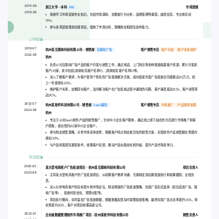
2015.09
浙江大学 - 本科
985
市场营销
-
2019.06
系统学习市场营销专业知识，包括市场调研、消费者行为分析、品牌管理等课程，成绩优异，专业排名前
10%。
参与多项营销策划实践项目，锻炼了市场分析、策略制定和团队协作能力。
工作经历
2019.07
杭州某互联网科技有限公司 - 销售部
互联网广告
客户销售专员
客户开发
客户关系维护
-
2022.06
杭州
负责公司互联网广告产品的客户开发与销售工作，通过电话、上门拜访等多种渠道拓展客户资源，累计开发新
客户[X]家，其中包括[具体知名客户名称1]、[具体知名客户名称2]等。
深入了解客户需求，为客户提供个性化的广告投放解决方案，成功促成年度广告投放合同金额达[X]万元，较
上一年度增长[X]%。
维护客户关系，定期回访客户，及时解决客户在广告投放过程中遇到的问题，客户满意度达[X]%，客户续签率
达[X]%。
2022.07
杭州某软件科技有限公司 - 销售部
SaaS服务
客户销售专员
市场推广
产品需求收集
-
2024.06
杭州
专注于公司SaaS软件产品的销售推广，针对中小企业客户群体，通过线上线下结合的方式进行市场推广和客
户获取，成功签约[X]家中小企业客户。
参与制定销售策略，分析市场竞争态势，根据客户特点制定差异化的销售方案，实现软件产品销售额在季度内
增长[X]%。
与产品研发团队紧密协作，收集客户反馈，推动产品功能优化和升级，提升产品市场竞争力。
项目经历
2020.03
某大型电商客户广告投放项目
- 杭州某互联网科技有限公司
项目负责人
-
2020.06
主导某大型电商客户的广告投放项目，从前期客户需求沟通、方案制定到后期投放执行和效果跟踪，全程负
责。
深入分析电商客户的目标受众和市场定位，制定精准的广告投放策略，包括广告形式选择（如信息流广告、搜
索广告等）、投放时段优化、预算分配等。
项目执行期间，实时监控广告投放数据，根据数据反馈及时调整投放策略，最终实现广告点击率提升[X]%，转
化率提升[X]%，客户对项目效果高度认可。
2023.01
企业级数据管理软件市场推广项目
- 杭州某软件科技有限公司
销售负责人
-