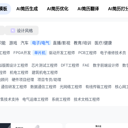
模板
AI简历生成
AI简历优化
AI简历翻译
AI简历打
设计风格
职能
游戏
汽车
电子/电气
直播/影视
教育/培训
医疗/健康
工程师
FPGA开发
单片机
驱动开发工程师
PCB工程师
电子维修技术员
拟版图设计工程师
芯片测试工程师
DFT工程师
FAE
数字前端设计师
数
程师
机电工程师
建筑机电工程师
施顾问
硬件项目经理
项目专员/助理
通信研发工程师
数据通信工程师
光网络工程师
有线传输工程师
核心网
销售技术支持
电气运维工程师
系统工程师
技术文档工程师