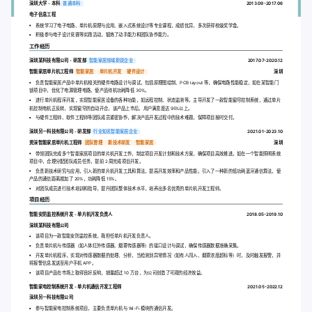
深圳大学 - 本科
普通本科
2013.09-2017.06
电子信息工程
系统学习了电子电路、单片机原理与应用、嵌入式系统设计等专业课程，成绩优异，多次获得校级奖学金。
积极参与电子设计竞赛等实践活动，锻炼了动手能力和团队协作能力。
工作经历
深圳某科技有限公司 - 研发部
智能家居领域新锐企业
2017.07-2020.12
智能家居单片机工程师
智能家居
单片机开发
硬件设计
深圳
负责智能家居产品中单片机相关的硬件电路设计与调试，包括原理图绘制、PCB layout 等，确保电路性能稳定，如在某智能门
锁项目中，优化了电源管理电路，使产品待机功耗降低 30%。
进行单片机程序开发，实现智能家居设备的各种功能，如远程控制、状态监测等。主导开发了一款智能窗帘控制系统，通过单片
机控制电机正反转，实现窗帘的自动开合，该产品上市后，用户满意度达 95%以上。
与硬件工程师、软件工程师等团队成员紧密协作，解决产品开发过程中的技术难题，保障项目按时交付。
深圳另一科技有限公司 - 研发部
行业知名智能家居企业
2021.01-2023.10
资深智能家居单片机工程师
团队管理
新技术研发
智能家居
深圳
带领团队完成多个智能家居项目的单片机开发工作，制定项目开发计划和技术方案，确保项目高效推进。如在一个智能照明系统
项目中，合理分配团队成员任务，提前 2 周完成项目开发。
负责新技术研究与应用，引入新的单片机开发工具和算法，提高开发效率和产品性能。引入了一种新的低功耗蓝牙通信算法，使
产品的通信距离增加了 20%，功耗降低 15%。
对团队成员进行技术培训和指导，提升团队整体技术水平，培养出多名优秀的单片机开发工程师。
项目经历
智能安防监控系统开发 - 单片机开发负责人
2018.05-2019.10
深圳某科技有限公司
该项目为一款智能安防监控系统，我担任单片机开发负责人。
负责单片机与传感器（如人体红外传感器、烟雾传感器等）的接口设计与调试，确保传感器数据准确采集。
开发单片机程序，实现对传感器数据的处理、分析，当检测到异常情况（如有人闯入、烟雾浓度超标等）时，及时触发报警，并
将报警信息发送至用户手机 APP。
该项目产品在市场上取得良好反响，销量超过 10 万台，为公司创造了可观的经济效益。
智能家电控制系统开发 - 单片机通信开发工程师
2021.05-2022.12
深圳另一科技有限公司
参与智能家电控制系统项目，主要负责单片机与 Wi-Fi 模块的通信开发。