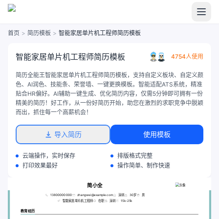
首页
>
简历模板
>
智能家居单片机工程师简历模板
智能家居单片机工程师简历模板
4754人使用
简历全能王智能家居单片机工程师简历模板，支持自定义板块、自定义颜
色、AI润色、技能条、荣誉墙、一键更换模板。智能适配ATS系统，精准
贴合HR偏好。AI辅助一键生成、优化简历内容，仅需5分钟即可拥有一份
精美的简历！好工作，从一份好简历开始，助您在激烈的求职竞争中脱颖
而出，抓住每一个高薪机会！
导入简历
使用模板
云端操作，实时保存
排版格式完整
打印效果最好
操作简单、制作快速
简小全
13800000000
zhangwei@example.com
深圳
30岁
男
智能家居单片机工程师
在职
深圳
15k-25k
教育经历