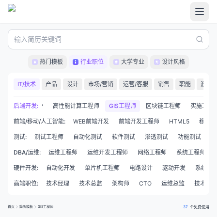
热门模板
行业职位
大学专业
设计风格
IT/技术
产品
设计
市场/营销
运营/客服
销售
职能
游戏
js
后端开发
Go
ASP
:
高性能计算工程师
GIS工程师
区块链工程师
实施工程
前端/移动/人工智能
:
WEB前端开发
前端开发工程师
HTML5
移动开
测试
:
测试工程师
自动化测试
软件测试
渗透测试
功能测试
性
DBA/运维
:
运维工程师
运维开发工程师
网络工程师
系统工程师
硬件开发
:
自动化开发
单片机工程师
电路设计
驱动开发
系统集
高端职位
:
技术经理
技术总监
架构师
CTO
运维总监
技术合
首页
简历模板
GIS工程师
37
个免费使用