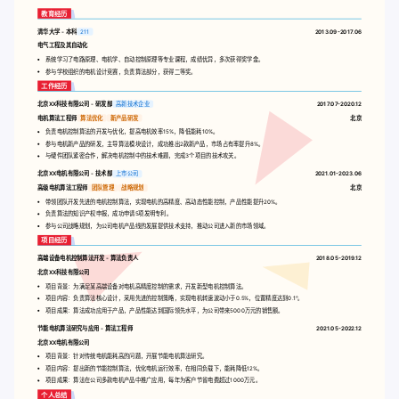
教育经历
清华大学 - 本科
211
2013.09-2017.06
电气工程及其自动化
系统学习了电路原理、电机学、自动控制原理等专业课程，成绩优异，多次获得奖学金。
参与学校组织的电机设计竞赛，负责算法部分，获得二等奖。
工作经历
北京XX科技有限公司 - 研发部
高新技术企业
2017.07-2020.12
电机算法工程师
算法优化
新产品研发
北京
负责电机控制算法的开发与优化，提高电机效率15%，降低能耗10%。
参与电机新产品的研发，主导算法模块设计，成功推出2款新产品，市场占有率提升8%。
与硬件团队紧密合作，解决电机控制中的技术难题，完成3个项目的技术攻关。
北京XX电机有限公司 - 技术部
上市公司
2021.01-2023.06
高级电机算法工程师
团队管理
战略规划
北京
带领团队开发先进的电机控制算法，实现电机的高精度、高动态性能控制，产品性能提升20%。
负责算法的知识产权申报，成功申请5项发明专利。
参与公司战略规划，为公司电机产品线的发展提供技术支持，推动公司进入新的市场领域。
项目经历
高端设备电机控制算法开发 - 算法负责人
2018.05-2019.12
北京XX科技有限公司
项目背景：为满足某高端设备对电机高精度控制的需求，开发新型电机控制算法。
项目内容：负责算法核心设计，采用先进的控制策略，实现电机转速波动小于0.5%，位置精度达到0.1°。
项目成果：算法成功应用于产品，产品性能达到国际领先水平，为公司带来5000万元的销售额。
节能电机算法研究与应用 - 算法工程师
2021.05-2022.12
北京XX电机有限公司
项目背景：针对传统电机能耗高的问题，开展节能电机算法研究。
项目内容：提出新的节能控制算法，优化电机运行效率，在相同负载下，能耗降低12%。
项目成果：算法在公司多款电机产品中推广应用，每年为客户节省电费超过1000万元。
个人总结