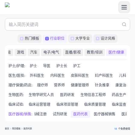
热门模板
行业职位
大学专业
设计风格
职能
游戏
汽车
电子/电气
直播/影视
教育/培训
医疗/健康
护士/护理
:
护士
导医
护士长
护工
医生/医技
:
外科医生
内科医生
皮肤科医生
妇产科医生
儿科医生
理疗保健/药店
:
理疗师
营养师
健康管理师
针灸推拿
康复治疗师
生物医药
:
生物学研究人员
医药研发
生物信息工程师
药品生产
临床试验
:
临床运营管理
临床项目管理
临床质量管理
临床监查员CR
医疗器械研发
医疗器械/销售
医疗器械注册
:
试剂研发
医药代表
医疗器械销售
医美咨
首页
简历模板
医药代表
18
个免费使用