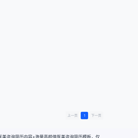
上一页
1
下一页
化医美咨询简历内容+海量高颜值医美咨询简历模板，仅