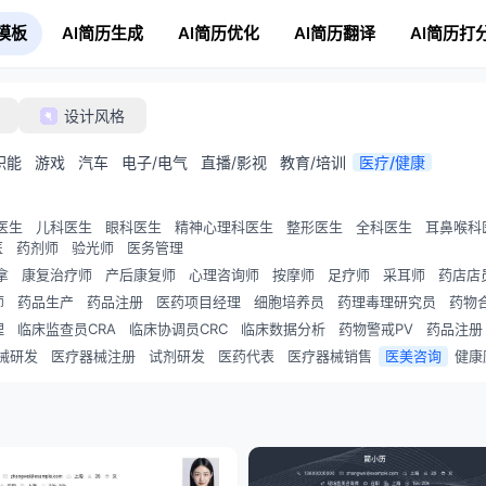
模板
AI简历生成
AI简历优化
AI简历翻译
AI简历打
设计风格
职能
游戏
汽车
电子/电气
直播/影视
教育/培训
医疗/健康
医生
儿科医生
眼科医生
精神心理科医生
整形医生
全科医生
耳鼻喉科
医
药剂师
验光师
医务管理
拿
康复治疗师
产后康复师
心理咨询师
按摩师
足疗师
采耳师
药店店
师
药品生产
药品注册
医药项目经理
细胞培养员
药理毒理研究员
药物
理
临床监查员CRA
临床协调员CRC
临床数据分析
药物警戒PV
药品注册
械研发
医疗器械注册
试剂研发
医药代表
医疗器械销售
医美咨询
健康