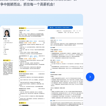
竞争中脱颖而出，抓住每一个高薪机会！
PCB 