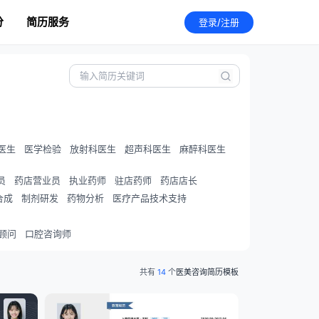
分
简历服务
登录/注册
医生
医学检验
放射科医生
超声科医生
麻醉科医生
员
药店营业员
执业药师
驻店药师
药店店长
合成
制剂研发
药物分析
医疗产品技术支持
顾问
口腔咨询师
共有
14
个
医美咨询简历模板