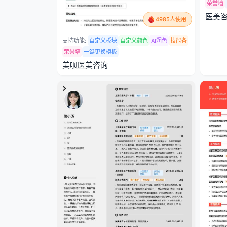
荣誉墙
医美
4985人使用
支持功能:
自定义板块
自定义颜色
AI润色
技能条
荣誉墙
一键更换模板
美呗医美咨询