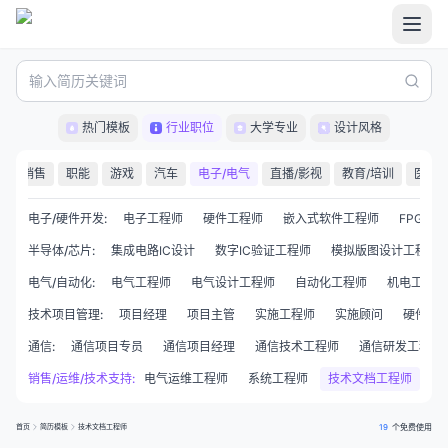
热门模板
行业职位
大学专业
设计风格
服
销售
职能
游戏
汽车
电子/电气
直播/影视
教育/培训
医疗/
电子/硬件开发
:
电子工程师
硬件工程师
嵌入式软件工程师
FPGA开
半导体/芯片
:
集成电路IC设计
数字IC验证工程师
模拟版图设计工程师
电气/自动化
:
电气工程师
电气设计工程师
自动化工程师
机电工程师
技术项目管理
:
项目经理
项目主管
实施工程师
实施顾问
硬件项
通信
:
通信项目专员
通信项目经理
通信技术工程师
通信研发工程师
术支持
销售/运维/技术支持
销售技术支持
:
电气运维工程师
系统工程师
技术文档工程师
首页
简历模板
技术文档工程师
19
个免费使用