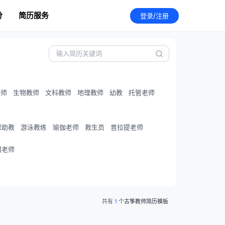
分
简历服务
登录/注册
教师
生物教师
文科教师
地理教师
幼教
托管老师
球助教
游泳教练
瑜伽老师
救生员
普拉提老师
棋老师
共有
1
个
古筝教师简历模板