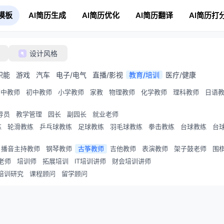
模板
AI简历生成
AI简历优化
AI简历翻译
AI简历打
设计风格
职能
游戏
汽车
电子/电气
直播/影视
教育/培训
医疗/健康
高中教师
初中教师
小学教师
家教
物理教师
化学教师
理科教师
日语
导员
教学管理
园长
副园长
就业老师
练
轮滑教练
乒乓球教练
足球教练
羽毛球教练
拳击教练
台球教练
台
播音主持教师
钢琴教师
古筝教师
吉他教师
表演教师
架子鼓老师
围
老师
培训师
拓展培训
IT培训讲师
财会培训讲师
培训研究
课程顾问
留学顾问