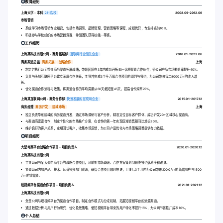
教育经历
上海大学 - 本科
211高校
2008.09-2012.06
市场营销
系统学习市场营销专业知识，包括市场调研、品牌管理、营销策略等课程，成绩优异，专业排名前10%。
积极参与学校组织的市场营销竞赛，带领团队获得校级一等奖。
工作经历
上海某科技有限公司 - 商务拓展部
互联网行业领先企业
2018.01-2023.06
商务渠道总监
商务拓展
战略合作
上海
制定并执行公司整体商务渠道拓展战略，带领团队在3年内成功开拓50+优质渠道合作伙伴，使公司产品市场覆盖率提升40%。
负责与头部互联网平台建立深度合作关系，主导并完成3个千万级合作项目的谈判与签约，为公司带来每年8000万+的收入增
长。
优化渠道合作流程与政策，将渠道合作的平均周期从60天缩短至45天，提高合作效率25%。
上海某互联网公司 - 商务合作部
快速发展的互联网企业
2015.01-2017.12
商务经理
商务开发
区域市场
上海
独立负责华东区域的商务渠道开发，通过市场调研与客户分析，精准定位目标客户群体，成功开发20+区域核心渠道商。
与渠道商紧密合作，制定个性化的市场推广方案，在合作的第一年实现区域销售额同比增长30%。
维护良好的客户关系，定期回访客户，收集市场反馈，为公司产品优化与市场策略调整提供有力依据。
项目经历
大型电商平台战略合作项目 - 项目负责人
2020.01-2020.12
上海某科技有限公司
主导公司与某大型电商平台的战略合作项目，从前期市场调研、合作方案策划到最终签约落地全程跟进。
协调公司内部产品、技术、运营等多部门资源，确保合作项目顺利推进，上线后3个月内为公司带来2000万+的新增用户与1500
万+的销售额。
短视频平台渠道合作项目 - 项目负责人
2021.01-2021.12
上海某科技有限公司
负责公司与短视频平台的渠道合作项目，制定合作模式与分成机制，拓展短视频平台的流量渠道。
通过数据分析与用户行为研究，优化投放策略，使短视频平台带来的用户转化率提升15%，为公司节省推广成本10%。
个人总结