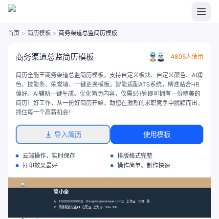
首页
>
简历模板
>
商务渠道总监简历模板
商务渠道总监简历模板
4805人使用
简历全能王商务渠道总监简历模板，支持自定义板块、自定义颜色、AI润
色、技能条、荣誉墙、一键更换模板。智能适配ATS系统，精准贴合HR
偏好。AI辅助一键生成、优化简历内容，仅需5分钟即可拥有一份精美的
简历！好工作，从一份好简历开始，助您在激烈的求职竞争中脱颖而出，
抓住每一个高薪机会！
导入简历
使用模板
云端操作，实时保存
排版格式完整
打印效果最好
操作简单、制作快速
简小全
13800000000
zhangwei@example.com
上海
35
男
商务渠道总监
在职
上海
30k-50k