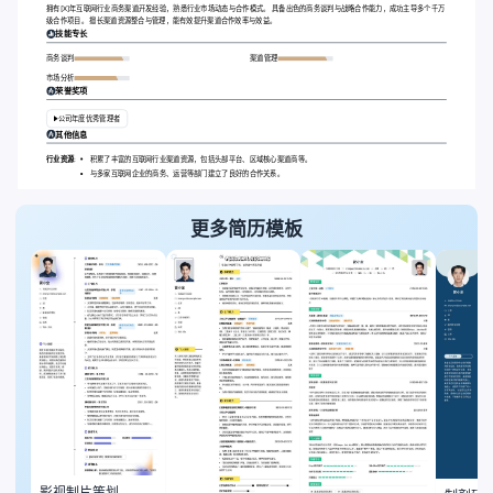
拥有[X]年互联网行业商务渠道开发经验，熟悉行业市场动态与合作模式。 具备出色的商务谈判与战略合作能力，成功主导多个千万
级合作项目。 擅长渠道资源整合与管理，能有效提升渠道合作效率与效益。
技能专长
商务谈判
渠道管理
市场分析
荣誉奖项
公司年度优秀管理者
其他信息
行业资源:
积累了丰富的互联网行业渠道资源，包括头部平台、区域核心渠道商等。
与多家互联网企业的商务、运营等部门建立了良好的合作关系。
更多简历模板
影视制片策划