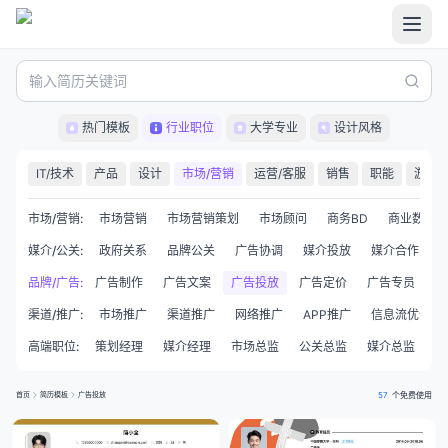
热门模板
行业职位
大学专业
设计风格
IT/技术
产品
设计
市场/营销
运营/客服
销售
职能
游戏
市场/营销
:
市场营销
市场营销策划
市场顾问
商务BD
商业数据分
媒介/公关
:
政府关系
品牌公关
广告协调
媒介投放
媒介合作
广告创意
品牌/广告
:
广告制作
广告文案
广告投放
广告定价
广告专员
广
渠道/推广
:
市场推广
渠道推广
网络推广
APP推广
信息流优化师
高端职位
:
策划经理
媒介经理
市场总监
公关总监
媒介总监
创
首页
简历模板
广告投放
57
个免费使用