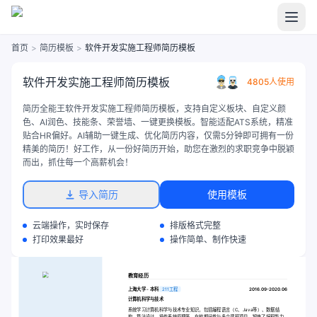
首页
>
简历模板
>
软件开发实施工程师简历模板
软件开发实施工程师简历模板
4805人使用
简历全能王软件开发实施工程师简历模板，支持自定义板块、自定义颜
色、AI润色、技能条、荣誉墙、一键更换模板。智能适配ATS系统，精准
贴合HR偏好。AI辅助一键生成、优化简历内容，仅需5分钟即可拥有一份
精美的简历！好工作，从一份好简历开始，助您在激烈的求职竞争中脱颖
而出，抓住每一个高薪机会！
导入简历
使用模板
云端操作，实时保存
排版格式完整
打印效果最好
操作简单、制作快速
教育经历
上海大学 - 本科
211工程
2016.09-2020.06
计算机科学与技术
系统学习计算机科学与技术专业知识，包括编程语言（C、Java等）、数据结