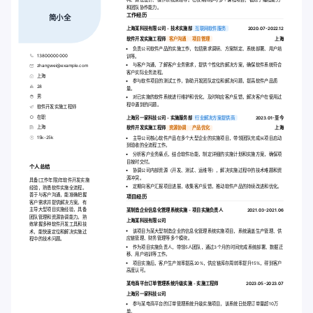
构、算法设计、操作系统原理等。在校期间参与多个课程项目，锻炼了编程能力
和团队协作能力。
工作经历
简小全
上海某科技有限公司 - 技术实施部
互联网软件服务
2020.07-2022.12
软件开发实施工程师
客户沟通
项目管理
上海
负责公司软件产品的实施工作，包括需求调研、方案制定、系统部署、用户培
13800000000
训等。
与客户沟通，了解客户业务需求，提供个性化的解决方案，确保软件系统符合
zhangwei@example.com
客户实际业务流程。
上海
参与软件项目的测试工作，协助开发团队定位和解决问题，提高软件产品质
28
量。
男
对已实施的软件系统进行维护和优化，及时响应客户反馈，解决客户在使用过
程中遇到的问题。
软件开发实施工程师
在职
上海另一家科技公司 - 实施服务部
行业解决方案提供商
2023.01-至今
上海
软件开发实施工程师
资源协调
产品优化
上海
15k-25k
主导公司核心软件产品在多个大型企业的实施项目，带领团队完成从项目启动
到验收的全流程工作。
分析客户业务痛点，结合软件功能，制定详细的实施计划和实施方案，确保项
目按时交付。
个人总结
协调公司内部资源（开发、测试、运维等），解决实施过程中的技术难题和资
源冲突。
具备[工作年限]年软件开发实施
定期向客户汇报项目进展，收集客户反馈，推动软件产品的持续改进和优化。
经验，熟悉软件实施全流程。
善于与客户沟通，能准确把握
项目经历
客户需求并提供解决方案。有
主导大型项目实施经验，具备
某制造企业信息化管理系统实施 - 项目实施负责人
2021.03-2021.06
团队管理和资源协调能力。熟
上海某科技有限公司
练掌握多种软件开发工具和技
该项目为某大型制造企业的信息化管理系统实施项目，系统涵盖生产管理、供
术，能快速定位和解决实施过
应链管理、财务管理等多个模块。
程中的技术问题。
作为项目实施负责人，带领5人团队，通过3个月的时间完成系统部署、数据迁
移、用户培训等工作。
项目实施后，客户生产效率提高20%，供应链库存周转率提升15%，得到客户
高度认可。
某电商平台订单管理系统升级实施 - 实施工程师
2023.05-2023.07
上海另一家科技公司
参与某电商平台的订单管理系统升级实施项目，该系统日处理订单量超10万
单。