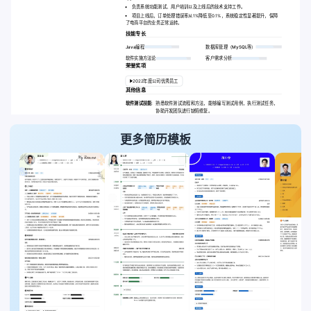
负责系统功能测试、用户培训以及上线后的技术支持工作。
项目上线后，订单处理错误率从1%降低至0.1%，系统稳定性显著提升，保障
了电商平台的业务正常运转。
技能专长
Java编程
数据库管理（MySQL等）
软件实施方法论
客户需求分析
荣誉奖项
2022年度公司优秀员工
其他信息
软件测试技能:
熟悉软件测试流程和方法，能够编写测试用例，执行测试任务，
协助开发团队进行缺陷修复。
更多简历模板