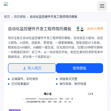
首页
>
简历模板
>
自动化监控硬件开发工程师简历模板
自动化监控硬件开发工程师简历模板
3051人使用
简历全能王自动化监控硬件开发工程师简历模板，支持自定义板块、自定
义颜色、AI润色、技能条、荣誉墙、一键更换模板。智能适配ATS系统，
精准贴合HR偏好。AI辅助一键生成、优化简历内容，仅需5分钟即可拥有
一份精美的简历！好工作，从一份好简历开始，助您在激烈的求职竞争中
脱颖而出，抓住每一个高薪机会！
导入简历
使用模板
云端操作，实时保存
排版格式完整
打印效果最好
操作简单、制作快速
简小全
13800000000
zhangwei@example.com
深圳
32岁
男
自动化监控硬件开发工程师
在职
深圳、上海
20k - 30k