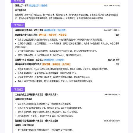
教育经历
深圳大学 - 本科
综合性大学
省重点
2011.09-2015.06
电子信息工程
在校期间，系统学习了电路原理、数字电子技术、模拟电子技术、信号与系统等专业课程，掌握了扎实的电子技术基础理论知
识。积极参与电子设计竞赛等实践活动，锻炼了硬件电路设计与调试能力，培养了团队协作精神和创新思维。
工作经历
深圳某科技有限公司 - 硬件开发部
高新技术企业
行业领先
2015.07-2020.12
自动化监控硬件开发工程师
硬件开发
电路设计
产品调试
深圳
负责自动化监控硬件产品的需求分析与方案设计，与软件团队紧密协作，确保硬件与软件的良好兼容性。
主导硬件电路设计，包括原理图设计、PCB 布局布线，选用合适的电子元器件，完成多个产品的硬件开发工作，产品合格率
达到 95%以上。
进行硬件调试与测试，编写测试用例，解决调试过程中出现的问题，提高产品的稳定性和可靠性。
跟踪行业技术动态，引入新的技术和器件，优化产品设计，降低成本 15%以上。
深圳另一科技有限公司 - 研发中心
创新型企业
上市企业
2021.01-至今
高级自动化监控硬件开发工程师
团队管理
架构设计
生产优化
深圳
带领硬件开发团队（5 人）承担公司重点自动化监控硬件项目，制定项目计划，分配任务，确保项目按时交付。
负责硬件架构设计，采用先进的 ARM 处理器架构，提升产品性能 30%。
优化硬件生产流程，与生产部门沟通协作，解决生产中的技术难题，提高生产效率 20%。
参与公司新产品研发战略规划，提出创新性硬件设计方案，为公司开拓新市场提供技术支持。
项目经历
工业自动化监控系统硬件开发项目 - 硬件开发负责人
2018.05-2019.12
深圳某科技有限公司
该项目为工业自动化监控系统硬件开发，负责硬件整体方案设计。
采用高速 ADC 芯片实现数据采集，精度达到 0.1%，满足工业现场高精度要求。
设计抗干扰电路，使硬件在复杂工业环境下稳定运行，通过了 EMC 测试。
项目成功应用于多家工厂，提高生产效率 25%，客户满意度达 98%。
智能楼宇自动化监控硬件升级项目 - 硬件开发工程师
2021.05-2022.06
深圳另一科技有限公司
参与智能楼宇自动化监控硬件升级项目，对原有硬件进行性能优化。