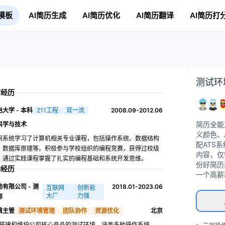
模板
AI简历生成
AI简历优化
AI简历翻译
AI简历打
测试环
育经历
大学 - 本科
211工程
双一流
2008.09-2012.06
简历全能
科学与技术
义颜色、
间系统学习了计算机相关专业课程，包括操作系统、数据结构
配ATS
、数据库原理等。积极参与学校组织的编程竞赛，获得过校级
内容，仅
。通过实践课程掌握了扎实的编程基础和系统开发思维。
份好简历
作经历
一个高薪
有限公司 - 测
2018.01-2023.06
互联网
创新能
大厂
力强
部
境主管
测试环境管理
团队协作
资源优化
北京
搭建和维护公司核心产品的测试环境，涵盖多种操作系统