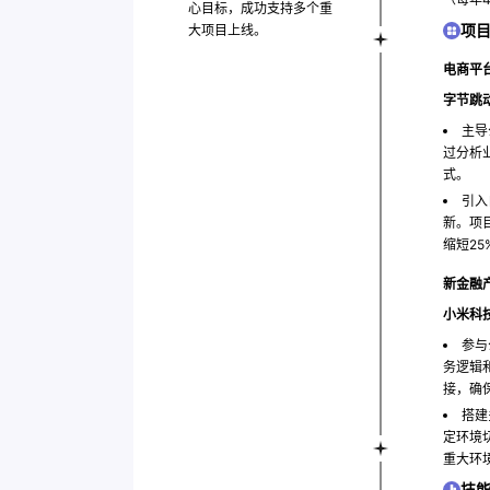
心目标，成功支持多个重
项
大项目上线。
电商平台
字节跳
主导
过分析
式。
引入
新。项
缩短25
新金融产
小米科
参与
务逻辑
接，确
搭建
定环境
重大环
技