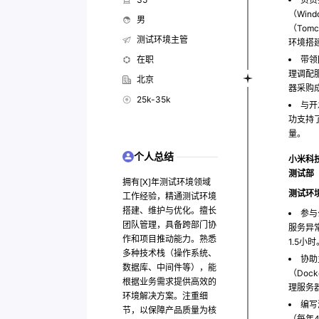
（Win
男
（Tom
测试环境主管
环境搭
在职
带领
理调配
北京
器采购
25k-35k
与开
功支持了
量。
个人总结
小米科
测试部
拥有[X]年测试环境领域
测试环
工作经验，精通测试环境
搭建、维护与优化。擅长
参与
团队管理，具备跨部门协
服务异
作和项目推动能力。熟悉
1.5小时
多种技术栈（操作系统、
协助
数据库、中间件等），能
（Do
根据业务需求提供高效的
理服务
环境解决方案。注重细
编写
节，以保障产品质量为核
（每年