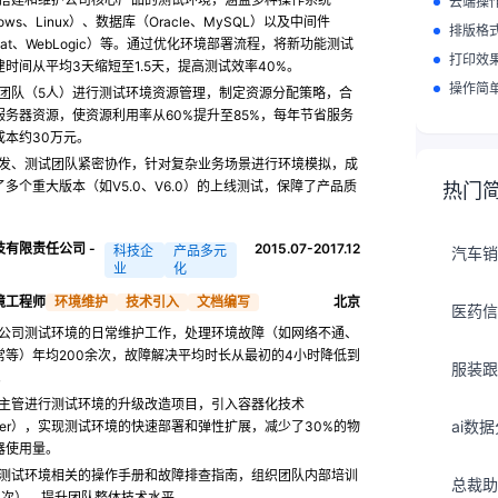
云端操
dows、Linux）、数据库（Oracle、MySQL）以及中间件
排版格
cat、WebLogic）等。通过优化环境部署流程，将新功能测试
打印效
建时间从平均3天缩短至1.5天，提高测试效率40%。
操作简
团队（5人）进行测试环境资源管理，制定资源分配策略，合
服务器资源，使资源利用率从60%提升至85%，每年节省服务
成本约30万元。
发、测试团队紧密协作，针对复杂业务场景进行环境模拟，成
多个重大版本（如V5.0、V6.0）的上线测试，保障了产品质
热门
技有限责任公司 -
2015.07-2017.12
科技企
产品多元
汽车销
业
化
境工程师
环境维护
技术引入
文档编写
北京
医药信
公司测试环境的日常维护工作，处理环境故障（如网络不通、
常等）年均200余次，故障解决平均时长从最初的4小时降低到
服装跟
。
主管进行测试环境的升级改造项目，引入容器化技术
ai数
cker），实现测试环境的快速部署和弹性扩展，减少了30%的物
器使用量。
测试环境相关的操作手册和故障排查指南，组织团队内部培训
总裁助
4次），提升团队整体技术水平。