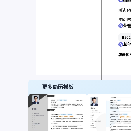
测试环
故障排
荣
20
其
容器化技
更多简历模板