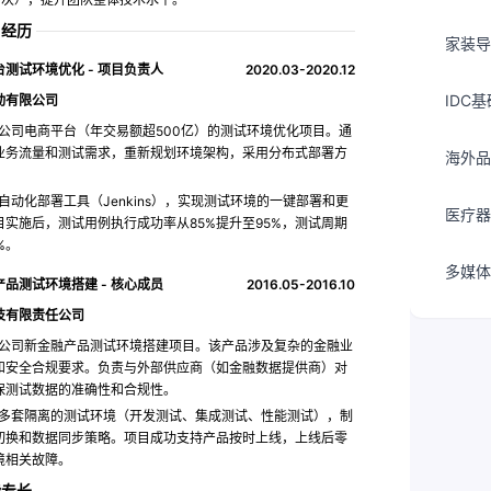
目经历
家装导
测试环境优化 - 项目负责人
2020.03-2020.12
IDC
动有限公司
公司电商平台（年交易额超500亿）的测试环境优化项目。通
业务流量和测试需求，重新规划环境架构，采用分布式部署方
海外品
自动化部署工具（Jenkins），实现测试环境的一键部署和更
医疗器
目实施后，测试用例执行成功率从85%提升至95%，测试周期
%。
多媒体
品测试环境搭建 - 核心成员
2016.05-2016.10
技有限责任公司
公司新金融产品测试环境搭建项目。该产品涉及复杂的金融业
和安全合规要求。负责与外部供应商（如金融数据提供商）对
保测试数据的准确性和合规性。
多套隔离的测试环境（开发测试、集成测试、性能测试），制
切换和数据同步策略。项目成功支持产品按时上线，上线后零
境相关故障。
能专长