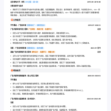
北京邮电大学 - 本科
211工程
双一流
2015.09-2019.06
计算机科学与技术
系统学习了计算机科学与技术专业的核心课程，包括数据结构、算法设计、操作系统等，成绩优异，专业排名前10%。
<br>
- 积
极参与学校组织的各类编程竞赛和项目实践，锻炼了团队协作和问题解决能力。
<br>
- 毕业设计题目为《基于深度学习的图像内容
审核系统》，独立完成了系统的设计与开发，获得优秀毕业设计称号。
工作经历
字节跳动 - 广告技术部
互联网大厂
创新型企业
2019.07-2022.12
广告内容审核开发工程师
广告审核
系统开发
机器学习
北京
负责公司广告内容审核系统的开发与维护，确保系统稳定运行，审核效率提升30%。
设计并实现了广告内容审核规则引擎，支持动态配置审核规则，提高了审核的灵活性和准确性。
与产品、运营团队紧密合作，分析用户反馈和业务需求，优化审核流程，提升用户体验。
带领团队完成了广告内容审核系统的升级改造，引入了机器学习算法，实现了自动化审核，降低了人工审核成本。
百度 - 广告技术研发部
互联网巨头
技术创新
2023.01-至今
高级广告内容审核开发工程师
架构设计
机器学习
数据分析
北京
主导公司广告内容审核平台的架构设计与优化，提高了系统的可扩展性和性能，支持亿级广告内容的审核。
负责机器学习模型的训练与优化，提升了广告内容审核的准确率，误判率降低20%。
建立了广告内容审核的数据分析体系，通过数据驱动优化审核策略，提高了广告投放的效果。
带领团队完成了多个重要项目的开发，如广告内容安全监测系统、广告内容合规审核系统等，获得公司级项目奖励。
项目经历
广告内容审核系统重构 - 核心开发工程师
2020.03-2020.12
字节跳动
参与公司广告内容审核系统的重构项目，负责核心模块的开发与优化。
引入微服务架构，将系统拆分为多个独立服务，提高了系统的可维护性和扩展性。
优化了广告内容审核算法，采用深度学习模型进行图像和文本内容的识别，审核准确率提升至95%以上。
项目上线后，系统性能大幅提升，审核效率提高50%，用户满意度显著提高。
广告内容安全监测系统 - 技术负责人
2023.03-2023.09
百度
负责公司广告内容安全监测系统的开发，实现了对广告内容的实时监测与预警。
设计并实现了广告内容安全检测算法，能够快速识别违规广告内容，如虚假宣传、色情低俗等。