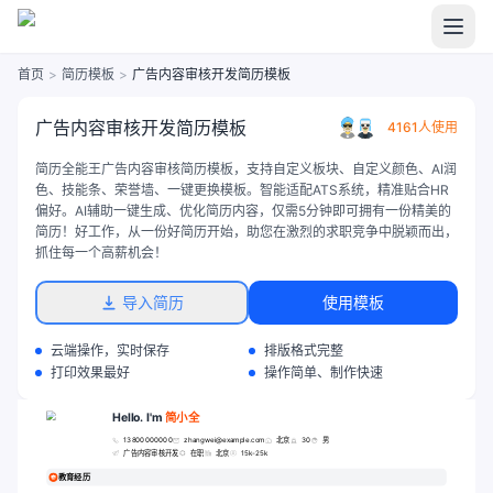
首页
>
简历模板
>
广告内容审核开发简历模板
广告内容审核开发简历模板
4161人使用
简历全能王广告内容审核简历模板，支持自定义板块、自定义颜色、AI润
色、技能条、荣誉墙、一键更换模板。智能适配ATS系统，精准贴合HR
偏好。AI辅助一键生成、优化简历内容，仅需5分钟即可拥有一份精美的
简历！好工作，从一份好简历开始，助您在激烈的求职竞争中脱颖而出，
抓住每一个高薪机会！
导入简历
使用模板
云端操作，实时保存
排版格式完整
打印效果最好
操作简单、制作快速
Hello. I'm
简小全
13800000000
zhangwei@example.com
北京
30
男
广告内容审核开发
在职
北京
15k-25k
教育经历