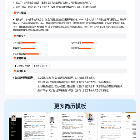
建立了广告内容安全数据库，收集和整理了大量违规广告样本，用于算法的训练和优化。
系统上线后，成功拦截了大量违规广告，保障了广告平台的内容安全，降低了公司的法律风险。
个人总结
拥有多年广告内容审核开发经验，熟悉广告行业的业务流程和审核标准。
<br>
- 具备扎实的计算机基础知识和编程能力，熟练掌
握Java、Python等编程语言。
<br>
- 精通机器学习和深度学习算法，能够将其应用于广告内容审核领域，提高审核效率和准确率。
<br>
- 具有良好的团队协作和沟通能力，能够带领团队完成复杂的项目开发任务。
<br>
- 对广告内容安全和合规性有深刻的理解，
能够制定有效的审核策略和风险控制措施。
技能专长
Java编程
Python编程
机器学习
深度学习
广告内容审核
荣誉奖项
公司级项目奖励
优秀员工称号
其他信息
广告内容审核规则引擎:
独立设计并实现了广告内容审核规则引擎，支持动态配置审核规则。
规则引擎采用了规则树和规则链的设计模式，能够快速匹配广告内容，提高审核效率。
支持多种规则类型，如文本匹配、图像识别、机器学习模型调用等，满足不同业务场景的审核需求。
规则引擎在公司广告内容审核系统中得到广泛应用，提高了审核的灵活性和准确性。
更多简历模板