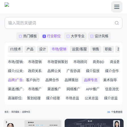
热门模板
行业职位
大学专业
设计风格
IT/技术
产品
设计
市场/营销
运营/客服
销售
职能
游戏
市场/营销
:
市场营销
市场营销策划
市场顾问
商务BD
商业数据分
媒介/公关
:
政府关系
品牌公关
广告协调
媒介投放
媒介合作
创意策划
品牌/广告
广告客户执行
:
品牌合作
品牌策划
品牌专员
美术指导
渠道/推广
:
市场推广
渠道推广
网络推广
APP推广
信息流优化师
高端职位
:
策划经理
媒介经理
市场总监
公关总监
媒介总监
创
首页
简历模板
品牌专员
36
个免费使用