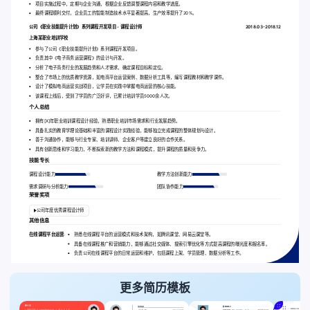
项目实施过程中，定期与企业沟通，根据企业反馈调整课程内容和教学进度。
最终课程顺利交付，企业员工的智能制造技术水平显著提高，生产效率提升了20%。
公司《职业技能提升计划》系列课程开发项目 - 课程设计师
2018.03-2018.12
上海某职业培训学校
参与了公司《职业技能提升计划》系列课程开发项目。
负责其中《电子商务运营课程》的设计与开发。
分析了电子商务行业的发展趋势和人才需求，确定课程目标和定位。
整合了市场上的优质教学资源，如电商平台运营案例、数据分析工具等，编写课程教材和教学课件。
设计了模拟电商运营实战项目，让学员在实践中掌握电商运营的核心技能。
该课程上线后，受到了学员的广泛好评，已累计培训学员5000余人次。
个人总结
拥有[X]年职业培训课程设计经验，熟悉职业培训市场需求和行业发展趋势。
具备扎实的教育学理论基础和丰富的课程设计实践经验，能够独立完成课程的整体规划与设计。
善于沟通协作，能够与行业专家、培训讲师、企业客户等建立良好的合作关系。
具有创新思维和学习能力，不断探索新的教学方法和课程模式，提升课程的质量和竞争力。
技能专长
课程设计能力
教学方法创新能力
需求调研与分析能力
团队协作能力
荣誉奖项
公司年度优秀课程设计师
其他信息
在线课程平台运营:
熟悉在线课程平台的运营模式和技术架构，如腾讯课堂、网易云课堂等。
具备在线课程推广和营销能力，能够通过社交媒体、搜索引擎优化等方式提高课程的曝光度和报名率。
负责公司在线课程平台的日常运营和维护，包括课程上架、学员管理、数据分析等工作。
更多简历模板