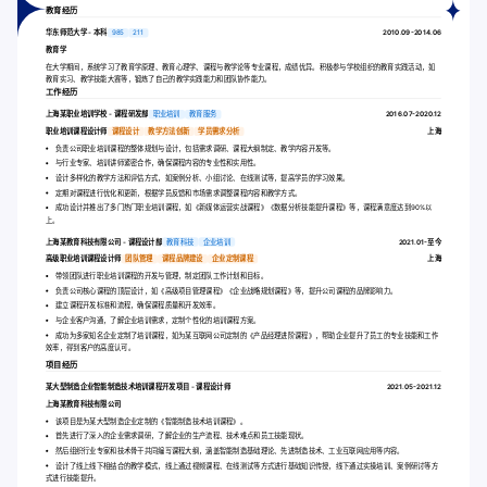
教育经历
华东师范大学 - 本科
985
211
2010.09-2014.06
教育学
在大学期间，系统学习了教育学原理、教育心理学、课程与教学论等专业课程，成绩优异。积极参与学校组织的教育实践活动，如
教育实习、教学技能大赛等，锻炼了自己的教学实践能力和团队协作能力。
工作经历
上海某职业培训学校 - 课程研发部
职业培训
教育服务
2016.07-2020.12
职业培训课程设计师
课程设计
教学方法创新
学员需求分析
上海
负责公司职业培训课程的整体规划与设计，包括需求调研、课程大纲制定、教学内容开发等。
与行业专家、培训讲师紧密合作，确保课程内容的专业性和实用性。
设计多样化的教学方法和评估方式，如案例分析、小组讨论、在线测试等，提高学员的学习效果。
定期对课程进行优化和更新，根据学员反馈和市场需求调整课程内容和教学方式。
成功设计并推出了多门热门职业培训课程，如《新媒体运营实战课程》《数据分析技能提升课程》等，课程满意度达到90%以
上。
上海某教育科技有限公司 - 课程设计部
教育科技
企业培训
2021.01-至今
高级职业培训课程设计师
团队管理
课程品牌建设
企业定制课程
上海
带领团队进行职业培训课程的开发与管理，制定团队工作计划和目标。
负责公司核心课程的顶层设计，如《高级项目管理课程》《企业战略规划课程》等，提升公司课程的品牌影响力。
建立课程开发标准和流程，确保课程质量和开发效率。
与企业客户沟通，了解企业培训需求，定制个性化的培训课程方案。
成功为多家知名企业定制了培训课程，如为某互联网公司定制的《产品经理进阶课程》，帮助企业提升了员工的专业技能和工作
效率，得到客户的高度认可。
项目经历
某大型制造企业智能制造技术培训课程开发项目 - 课程设计师
2021.05-2021.12
上海某教育科技有限公司
该项目是为某大型制造企业定制的《智能制造技术培训课程》。
首先进行了深入的企业需求调研，了解企业的生产流程、技术难点和员工技能现状。
然后组织行业专家和技术骨干共同编写课程大纲，涵盖智能制造基础理论、先进制造技术、工业互联网应用等内容。
设计了线上线下相结合的教学模式，线上通过视频课程、在线测试等方式进行基础知识传授，线下通过实操培训、案例研讨等方
式进行技能提升。