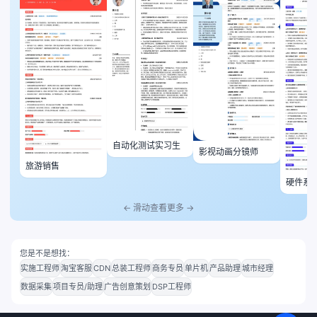
自动化测试实习生
影视动画分镜师
旅游销售
硬件系
师
← 滑动查看更多 →
您是不是想找：
实施工程师
淘宝客服
CDN
总装工程师
商务专员
单片机
产品助理
城市经理
数据采集
项目专员/助理
广告创意策划
DSP工程师