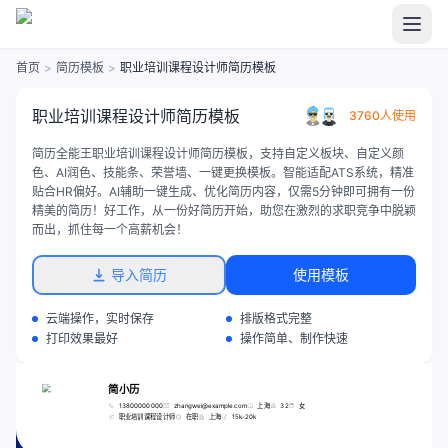
首页
>
简历模板
>
职业培训课程设计师简历模板
职业培训课程设计师简历模板
3760人使用
简历全能王职业培训课程设计师简历模板，支持自定义板块、自定义颜
色、AI润色、技能条、荣誉墙、一键更换模板。智能适配ATS系统，精准
贴合HR偏好。AI辅助一键生成、优化简历内容，仅需5分钟即可拥有一份
精美的简历！好工作，从一份好简历开始，助您在激烈的求职竞争中脱颖
而出，抓住每一个高薪机会！
导入简历
使用模板
云端操作，实时保存
排版格式完整
打印效果最好
操作简单、制作快速
简小历
13800000000
zhangwei@example.com
上海
32
女
职业培训课程设计师
在职
上海
15k-20k