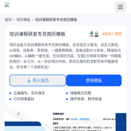
首页
>
简历模板
>
培训课程研发专员简历模板
培训课程研发专员简历模板
4825人使用
简历全能王培训课程研发专员简历模板，支持自定义板块、自定义颜色、
AI润色、技能条、荣誉墙、一键更换模板。智能适配ATS系统，精准贴合
HR偏好。AI辅助一键生成、优化简历内容，仅需5分钟即可拥有一份精美
的简历！好工作，从一份好简历开始，助您在激烈的求职竞争中脱颖而
出，抓住每一个高薪机会！
导入简历
使用模板
云端操作，实时保存
排版格式完整
打印效果最好
操作简单、制作快速
教育经历
华东师范大学 - 本科
985高校
师范类强校
2015.09-2019.06
教育学
• 系统学习教育学原理、教育心理学等专业课程，平均绩点3.8（满分4.0） • 参
与教育创新课题研究，发表学术论文1篇，获校级优秀论文奖