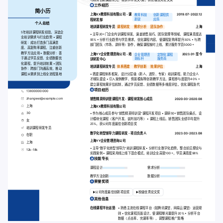
工作经历
简小历
上海XX教育科技有限公司 - 课
2019.07-2022.12
教育科技
创新课程供
新锐
应商
程研发部
个人总结
培训课程研发专员
课程研发
需求分析
团队协作
上海
5年培训课程研发经验，深谙企
• 主导20+门企业内训课程研发，涵盖销售技巧、团队管理等领域，课程满意度达
业培训需求与行业趋势 • 课程
95% • 分析行业趋势与学员需求，优化课程内容，使课程复购率提升30% • 与跨
研发：成功打造多门高满意
部门团队（市场、讲师等）协作，确保课程按时上线，累计服务学员5000+
度、高复购率课程，注重创新
教学方法应用 • 数据分析：善
上海YY企业管理咨询公司 - 培
2023.01-至今
企业管理咨
定制化课程
于通过学员反馈、业绩数据优
询标杆
服务商
训研发中心
化课程，提升培训效果 • 团队
培训课程研发专员
体系搭建
教学创新
效果评估
上海
协作：跨部门沟通高效，推动
课程从需求到上线全流程落地
• 搭建课程体系框架，设计分层级（新人、进阶、专家）培训课程，助力企业人
才梯队建设 • 引入案例教学、情景模拟等创新教学方法，课程参与度提升40% •
建立课程效果评估机制，通过学员反馈、业绩数据等多维度评估，优化课程迭代
项目经历
13800000000
zhangwei@example.com
销售精英特训营课程开发 - 课程研发核心成员
2020.03-2020.08
上海
上海XX教育科技有限公司
30
• 作为核心成员参与“销售精英特训营”课程开发项目 • 调研50+销售团队痛点，设
计模块化课程（客户开发、谈判技巧等） • 课程上线后，销售团队业绩平均提升
女
25%，获公司年度最佳创新项目奖
培训课程研发专员
数字化转型领导力课程研发 - 项目负责人
2023.03-2023.08
在职
上海YY企业管理咨询公司
上海
• 主导“数字化转型领导力”培训课程研发 • 分析行业数字化趋势，整合前沿理论与
12k-18k
实践案例 • 课程采用线上线下混合模式，培训企业高管100+，学员满意度98%
技能专长
课程设计
需求分析
教学方法创新
数据分析
荣誉奖项
公司年度最佳创新项目奖
校级优秀论文奖
其他信息
在线课程平台运营:
• 熟悉主流在线课程平台（如腾讯课堂、网易云课堂）运营规
则 • 优化课程页面设计，使课程曝光量提升20% • 分析平台
数据（点击率、完课率等），调整课程推广策略