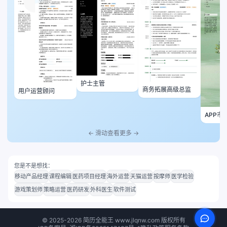
护士主管
商务拓展高级总监
用户运营顾问
APP市
← 滑动查看更多 →
您是不是想找：
移动产品经理
课程编辑
医药项目经理
海外运营
天猫运营
按摩师
医学检验
游戏策划师
策略运营
医药研发
外科医生
软件测试
©
2025-2026
简历全能王 www.jlqnw.com 版权所有