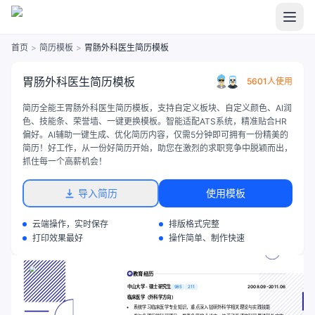
首页
>
简历模板
>
胃肠外科医生简历模板
胃肠外科医生简历模板
5601人使用
简历全能王胃肠外科医生简历模板，支持自定义板块、自定义颜色、AI润
色、技能条、荣誉墙、一键更换模板。智能适配ATS系统，精准贴合HR
偏好。AI辅助一键生成、优化简历内容，仅需5分钟即可拥有一份精美的
简历！好工作，从一份好简历开始，助您在激烈的求职竞争中脱颖而出，
抓住每一个高薪机会！
导入简历
使用模板
云端操作，实时保存
排版格式完整
打印效果最好
操作简单、制作快速
教育经历
中山大学 - 硕士研究生
985
211
2008.09-2011.06
临床医学（外科学方向）
系统学习临床医学专业知识，重点深入钻研外科学相关理论与实践技能