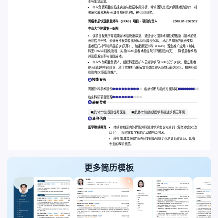
率与生活质量。
本人负责项目的临床实施与数据收集分析，带领团队完成[X]例患者的诊疗，相
关研究成果发表于[具体期刊名称]，被引用[X]次。
胃癌术后快速康复外科（ERAS）项目 - 项目负责人
2018.01-2020.12
中山大学附属第一医院
该项目聚焦于胃癌患者术后快速康复，通过优化围手术期处理措施（如术前营
养评估与干预，使营养不良患者比例从[X]%降至[X]%；术后早期肠内营养支持，
患者肛门排气时间提前[X]天等）、加速康复外科（ERAS）理念推广应用（制定
科室ERAS标准化流程，实施ERAS患者术后住院时间缩短[X]天），降低患者术后
并发症发生率与住院成本。
本人作为项目负责人，组织科室医护人员培训学习ERAS知识[X]次，建立患者
ERAS管理档案[X]份，项目实施期间科室胃癌患者ERAS达标率达[X]%，相关经验
在省内[X]家医院推广。
技能专长
胃肠外科手术操作
疾病诊断与治疗方案制定
临床科研项目管理
荣誉奖项
[具体年份]医院优秀医生
[具体年份]省级医学科技进步奖三等奖
其他信息
医学继续教育:
持续参加国内外胃肠外科领域学术会议与培训（每年参会[X]次
以上），及时掌握学科前沿动态与新技术。
获得[具体年份]胃肠外科专科医师规范化培训师资认证，具备
专业的教学资质。
更多简历模板