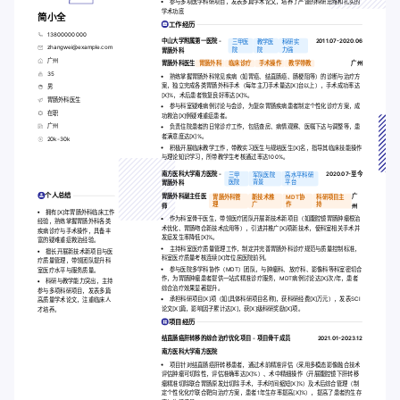
参与多项医学科研项目，发表多篇学术论文，培养了严谨的科研思维和扎实的
学术功底
简小全
工作经历
13800000000
中山大学附属第一医院 -
2011.07-2020.06
三甲医
教学医
科研实
zhangwei@example.com
院
院
力强
胃肠外科
广州
胃肠外科医生
胃肠外科
临床诊疗
手术操作
教学带教
广州
35
熟练掌握胃肠外科常见疾病（如胃癌、结直肠癌、肠梗阻等）的诊断与治疗方
案，独立完成各类胃肠外科手术（每年主刀手术量达[X]台以上），手术成功率达
男
[X]%，术后患者恢复良好率达[X]%。
胃肠外科医生
参与科室疑难病例讨论与会诊，为复杂胃肠疾病患者制定个性化诊疗方案，成
在职
功救治[X]例疑难重症患者。
广州
负责住院患者的日常诊疗工作，包括查房、病情观察、医嘱下达与调整等，患
者满意度达[X]%。
20k-30k
积极开展临床教学工作，带教实习医生与规培医生[X]名，指导其临床技能操作
与理论知识学习，所带教学生考核通过率达100%。
南方医科大学南方医院 -
2020.07-至今
三甲
军队医院
高水平科研
医院
背景
平台
胃肠外科
个人总结
胃肠外科副主任医
广
胃肠外科管
新技术推
MDT协
科研项目主
理
广
作
持
师
州
拥有[X]年胃肠外科临床工作
作为科室骨干医生，带领医疗团队开展新技术新项目（如腹腔镜胃肠肿瘤根治
经验，熟练掌握胃肠外科各类
术优化、胃肠吻合新技术应用等），引进并推广[X]项新技术，使科室相关手术并
疾病诊疗与手术操作，具备丰
发症发生率降低[X]%。
富的疑难重症救治经验。
主持科室医疗质量管理工作，制定并完善胃肠外科诊疗规范与质量控制标准，
擅长开展新技术新项目与医
科室医疗质量考核连续[X]年位居医院前列。
疗质量管理，带领团队提升科
参与医院多学科协作（MDT）团队，与肿瘤科、放疗科、影像科等科室密切合
室医疗水平与服务质量。
作，为胃肠肿瘤患者提供一站式精准诊疗服务，MDT病例讨论达[X]次/年，患者
科研与教学能力突出，主持
综合治疗效果显著提升。
参与多项科研项目，发表多篇
承担科研项目[X]项（如[具体科研项目名称]，获科研经费[X]万元），发表SCI
高质量学术论文，注重临床人
论文[X]篇，影响因子累计达[X]，获[X]级科研奖励[X]项。
才培养。
项目经历
结直肠癌肝转移的综合治疗优化项目 - 项目骨干成员
2021.01-2023.12
南方医科大学南方医院
项目针对结直肠癌肝转移患者，通过术前精准评估（采用多模态影像融合技术
评估肿瘤可切除性，评估准确率达[X]%）、术中精细操作（开展腹腔镜下肝转移
瘤精准切除联合胃肠原发灶切除手术，手术时间缩短[X]%）及术后综合管理（制
定个性化化疗联合靶向治疗方案，患者1年生存率提高[X]%），提高了患者的生存