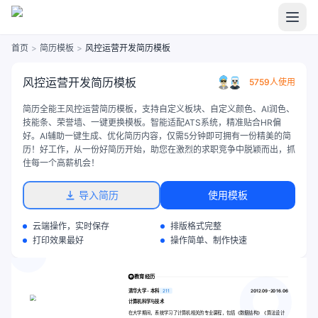
首页
>
简历模板
>
风控运营开发简历模板
风控运营开发简历模板
5759人使用
简历全能王风控运营简历模板，支持自定义板块、自定义颜色、AI润色、
技能条、荣誉墙、一键更换模板。智能适配ATS系统，精准贴合HR偏
好。AI辅助一键生成、优化简历内容，仅需5分钟即可拥有一份精美的简
历！好工作，从一份好简历开始，助您在激烈的求职竞争中脱颖而出，抓
住每一个高薪机会！
导入简历
使用模板
云端操作，实时保存
排版格式完整
打印效果最好
操作简单、制作快速
教育经历
清华大学 - 本科
211
2012.09-2016.06
计算机科学与技术
在大学期间，系统学习了计算机相关的专业课程，包括《数据结构》《算法设计