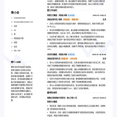
与分析》《数据库原理》等。通过课程学习和实践项目，掌握了扎实的计算机基
础知识和编程技能。积极参与学校组织的各类科技竞赛，如ACM程序设计竞赛
等，锻炼了逻辑思维和团队协作能力。
工作经历
简小全
阿里巴巴集团 - 风控技术部
技术创新
2018.07-2022.12
13800000000
风控运营开发工程师
风控运营
策略优化
北京
zhangwei@example.com
负责公司风控系统的日常运营与维护，保障系统稳定运行，系统可用性达到
北京
99.9%以上。
30
参与风控策略的制定与优化，通过数据分析和模型训练，不断提升风控策略的
准确性和有效性。在过去一年中，成功将欺诈交易识别率提高了20%。
男
与业务部门紧密合作，深入了解业务需求，为业务发展提供有力的风控支持。
风控运营开发
协助业务部门完成多个重大项目的风控方案设计，保障项目顺利推进。
在职
负责团队内部的技术培训与知识分享，提升团队整体技术水平。组织开展多次
技术培训课程，涵盖大数据处理、机器学习等领域，团队成员技术能力平均提升
北京
30%。
20k-30k
京东科技集团 - 风控技术部
创新科技
2016.07-2018.06
风控运营开发专员
数据分析
合作对接
北京
个人总结
参与公司风控系统的搭建与开发，负责部分模块的代码编写与测试工作。独立
完成了风控数据采集模块的开发，提高了数据采集效率30%。
拥有多年风控运营开发经验，
协助进行风控数据的分析与挖掘，通过对海量数据的分析，发现潜在风险点并
熟悉互联网行业风控业务流
提出改进建议。在数据分析过程中，发现某类交易存在较高风险，及时反馈并协
程。具备扎实的技术功底，熟
助制定相应风控策略，有效降低了该类交易的风险损失。
练掌握大数据处理、机器学习
负责与外部合作机构的对接与沟通，确保数据传输的准确性和及时性。与多家
等技术。具有较强的数据分析
金融机构建立了良好的合作关系，保障了风控数据的稳定来源。
能力和问题解决能力，能够从
海量数据中挖掘潜在风险并提
参与公司内部的风控流程优化项目，提出多项合理化建议并被采纳。通过流程
出有效的解决方案。具备良好
优化，将风控审批时间缩短了20%，提高了业务处理效率。
的团队协作精神和沟通能力，
项目经历
能够与业务部门、技术团队等
紧密合作，共同推动项目进
智能化风控系统开发项目 - 核心开发人员
2019.01-2020.12
展。
阿里巴巴集团
项目背景：随着公司业务的快速发展，传统风控模式已无法满足需求，急需构
建一套智能化的风控系统。
项目目标：开发一套基于大数据和机器学习的智能化风控系统，实现风险的实
时监测、精准识别和有效防控。