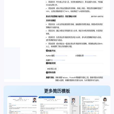
项目职责：作为核心开发人员，负责系统架构设计、算法选型与优化、代码编
写与测试等工作。
项目成果：成功开发出智能化风控系统，系统上线后，风险识别准确率提高了
30%，业务处理效率提升了40%，有效降低了公司的风险损失。
新业务风控策略升级项目 - 风控策略分析师
2017.01-2017.12
京东科技集团
项目背景：公司业务拓展至新的领域，面临着新的风险挑战，需要对现有风控
策略进行全面升级。
项目目标：通过对新业务场景的深入分析，制定针对性的风控策略，完善风控
体系。
项目职责：负责新业务场景的风险评估与分析，参与风控策略的制定与优化，
进行策略的测试与验证。
项目成果：成功制定出一套适应新业务场景的风控策略，风险覆盖率达到95%
以上，有效保障了新业务的顺利开展。
技能专长
Python编程
大数据处理
机器学习
荣誉奖项
优秀员工奖
其他信息
数据可视化:
熟练掌握Tableau、PowerBI等数据可视化工具，能够将复杂的风控
数据以直观、易懂的图表形式展示出来，为决策提供有力支持。
更多简历模板