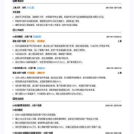
教育经历
上海大学 - 本科
211工程
2013.09-2017.06
市场营销
系统学习市场营销、消费者行为学、市场调研等专业课程，掌握市场分析与营销策略制定的基本理论与方法。
积极参与校内商业模拟竞赛，锻炼团队协作与商业决策能力，曾获校级二等奖。
辅修室内设计基础课程，为家装行业客户开发工作奠定一定的专业知识基础。
工作经历
XX装饰集团 - 大客户部
高端定制
2017.07-2020.12
家装大客户经理
客户开发
项目跟进
上海
负责高端家装客户的开发与维护，通过线上线下渠道拓展潜在客户资源，如参加家居展会、与设计师工作室合作等。
建立并完善客户档案，深入了解客户需求，提供个性化家装解决方案，促成订单签约。
与家装设计师、施工团队紧密协作，跟进项目进度，确保客户满意度。
定期分析市场数据与客户反馈，优化营销策略，提升客户转化率。
成功开拓50+高端家装客户，年度签约金额达2000万元以上，客户满意度达95%。
YY装饰有限公司 - 大客户部
区域龙头
2021.01-2023.12
家装大客户经理
市场拓展
战略合作
上海
主导公司在上海浦东新区的家装市场拓展，通过社区营销、异业联盟等创新模式，提升品牌知名度与市场份额。
带领团队完成年度销售目标，实现销售额同比增长30%。
优化客户服务流程，建立客户投诉快速响应机制，客户投诉解决率达100%，有效提升客户忠诚度。
与多家房地产开发商建立战略合作关系，获取精装房家装配套业务，为公司带来稳定的业务来源。
累计服务300+家装客户，平均客单价提升25%，团队业绩连续两年位列公司前三。
项目经历
XX高端别墅家装项目 - 大客户经理
2018.05-2019.08
XX装饰集团
负责XX高端别墅家装项目的客户开发与全程跟进。
通过与业主多次深入沟通，精准把握其对欧式古典风格的需求，协调设计师团队制定个性化设计方案。
整合优质建材供应商资源，确保材料品质与施工进度。
项目签约金额达300万元，施工周期内客户满意度达100%，并通过该项目成功获取业主转介绍客户3组。
YY商业综合体精装房家装配套项目 - 大客户经理
2022.03-2023.06