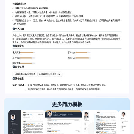
YY装饰有限公司
主导YY商业综合体精装房家装配套项目。
与开发商紧密对接，了解其对装修风格、成本控制、交付周期的要求。
组建专业团队，从设计方案优化、施工队伍调配、材料采购等环节进行精细化管理。
项目签约金额达5000万元，提前15天完成交付，且装修质量零投诉，为公司树立了良好的品牌形象，后续获取该开发商其他项
目的优先合作权。
个人总结
具备[工作年限]年家装大客户经理经验，熟悉家装行业市场动态与客户需求，擅长高端客户开发与维护。 拥有丰富的项目管理经
验，能有效协调各方资源，确保项目顺利交付，客户满意度高。 具备较强的市场拓展能力与团队管理能力，曾带领团队实现业绩快
速增长。 良好的沟通协调能力与商务谈判技巧，能与客户、合作伙伴建立长期稳定的合作关系。
技能专长
客户开发
客户维护
项目管理
市场拓展
团队管理
荣誉奖项
2020年度公司优秀员工
2022年度团队业绩冠军
其他信息
家装行业资源:
积累了丰富的家装设计师、施工队伍、建材供应商等行业资源，能为项目提供优质的配套服务。
与多家房地产开发商、物业企业建立了良好的合作关系，具备获取家装业务的渠道优势。
更多简历模板