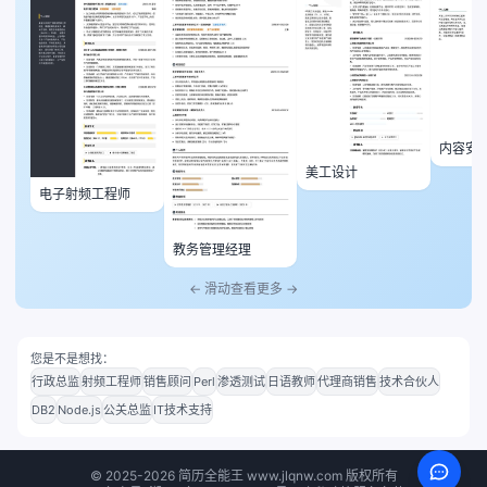
内容安
美工设计
电子射频工程师
教务管理经理
← 滑动查看更多 →
您是不是想找：
行政总监
射频工程师
销售顾问
Perl
渗透测试
日语教师
代理商销售
技术合伙人
DB2
Node.js
公关总监
IT技术支持
©
2025-2026
简历全能王 www.jlqnw.com 版权所有