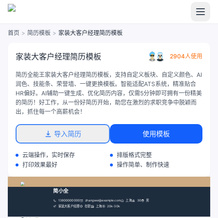
首页
>
简历模板
>
家装大客户经理简历模板
家装大客户经理简历模板
2904人使用
简历全能王家装大客户经理简历模板，支持自定义板块、自定义颜色、AI
润色、技能条、荣誉墙、一键更换模板。智能适配ATS系统，精准贴合
HR偏好。AI辅助一键生成、优化简历内容，仅需5分钟即可拥有一份精美
的简历！好工作，从一份好简历开始，助您在激烈的求职竞争中脱颖而
出，抓住每一个高薪机会！
导入简历
使用模板
云端操作，实时保存
排版格式完整
打印效果最好
操作简单、制作快速
简小全
13800000000
zhangwei@example.com
上海
30
男
家装大客户经理
在职
上海
20k-30k