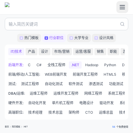
热门模板
行业职位
大学专业
设计风格
IT/技术
产品
设计
市场/营销
运营/客服
销售
职能
游戏
法
精准推荐
后端开发
:
C
C#
全栈工程师
.NET
Hadoop
Python
Delphi
前端/移动/人工智能
:
WEB前端开发
前端开发工程师
HTML5
移动开
测试
:
测试工程师
自动化测试
软件测试
渗透测试
功能测试
性
DBA/运维
:
运维工程师
运维开发工程师
网络工程师
系统工程师
硬件开发
:
自动化开发
单片机工程师
电路设计
驱动开发
系统集
高端职位
:
技术经理
技术总监
架构师
CTO
运维总监
技术合
首页
简历模板
.NET
56
个免费使用