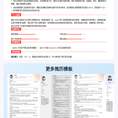
参与某电商平台区域促销活动项目，负责销售端工作。提前与区域内商家沟通，制定专属促销方案，如满减、折扣、赠品等组合
策略，激发消费者购买欲望。
培训销售团队活动规则与话术，确保活动期间高效响应客户咨询与需求。活动期间区域销售额环比增长 200%，新增客户 5 万 +
，同时收集客户反馈优化后续活动方案。
个人总结
拥有[X]年互联网行业区域市场销售经验，精通互联网广告、SaaS 等产品销售策略与团队管理。具备敏锐市场洞察力，能精准把握
区域市场需求与趋势，擅长客户开拓与客情维护，曾带领团队多次超额完成销售目标。熟悉项目运作流程，具备跨部门协作能力，
成功主导多个区域市场拓展项目并取得优异成绩。
技能专长
销售管理
市场分析
客户关系管理
团队建设
荣誉奖项
2022 年度字节跳动优秀管理者
2016 年度 Salesforce 华东区域销售冠军
其他信息
语言能力:
英语：CET - 6，具备良好的听说读写能力，可与海外客户进行商务沟通。
更多简历模板