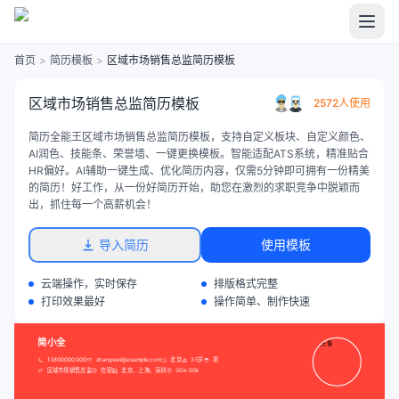
首页
>
简历模板
>
区域市场销售总监简历模板
区域市场销售总监简历模板
2572人使用
简历全能王区域市场销售总监简历模板，支持自定义板块、自定义颜色、
AI润色、技能条、荣誉墙、一键更换模板。智能适配ATS系统，精准贴合
HR偏好。AI辅助一键生成、优化简历内容，仅需5分钟即可拥有一份精美
的简历！好工作，从一份好简历开始，助您在激烈的求职竞争中脱颖而
出，抓住每一个高薪机会！
导入简历
使用模板
云端操作，实时保存
排版格式完整
打印效果最好
操作简单、制作快速
简小全
13800000000
zhangwei@example.com
北京
35岁
男
区域市场销售总监
在职
北京、上海、深圳
30k-50k