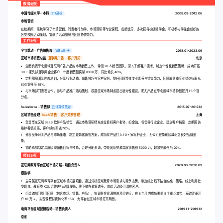
教育经历
中国传媒大学 - 本科
211高校
2008.09-2012.06
市场营销
在校期间，系统学习了市场营销、消费者行为学、市场调研等专业课程，成绩优异，多次获得校级奖学金。积极参与学生会组织的
各类校园活动策划，锻炼了活动组织与团队协作能力。
工作经历
字节跳动 - 广告销售部
互联网巨头
2018.01-2023.06
区域市场销售总监
互联网广告
客户开拓
北京
全面负责华北区域互联网广告产品的市场销售工作，带领 20 人销售团队，深入了解客户需求，制定个性化销售策略，成功开拓
30 + 家头部互联网企业客户，年度销售额突破 8000 万，同比增长 40%。
定期组织团队内部培训，分享行业动态、销售技巧与客户案例，提升团队整体专业素养与销售能力，团队成员季度业绩达标率从
60%提升至 85%。
与市场部门紧密协作，参与产品推广活动策划，根据区域市场特点提出针对性建议，助力产品在华北区域市场份额提升 15 个百
分点。
Salesforce - 销售部
云计算领先者
2015.07-2017.12
区域销售经理
SaaS 销售
客户关系管理
上海
负责华东区域 SaaS 软件产品销售，通过市场调研精准定位目标客户群体，如金融、零售等行业企业。建立客户档案，定期回访
维护客情关系，客户续约率达 70%。
分析竞争对手产品与市场策略，制定差异化销售方案，成功将产品打入 10 + 家标杆企业，为公司在华东区域树立良好品牌形
象。
协助总部制定年度区域销售目标与预算，合理分配资源，带领团队完成年度销售额 5000 万，超额完成任务 20%。
项目经历
互联网教育平台区域市场拓展 - 项目负责人
2020.03-2020.09
跟谁学
主导某互联网教育平台区域市场拓展项目，通过分析区域教育市场需求与竞争态势，制定线上线下结合的推广策略。线上利用社
交媒体、教育类 KOL 合作进行品牌曝光，线下举办教育讲座、体验活动吸引潜在客户。
组建跨部门项目团队（包含市场、销售、产品），协调各方资源推进项目执行。在 6 个月内成功覆盖 5 个重点城市，获取注册用
户 10 万 + ，实现课程付费转化率 15%，为平台在区域市场打开局面。
电商平台区域促销活动 - 销售负责人
2019.11-2019.12
京东