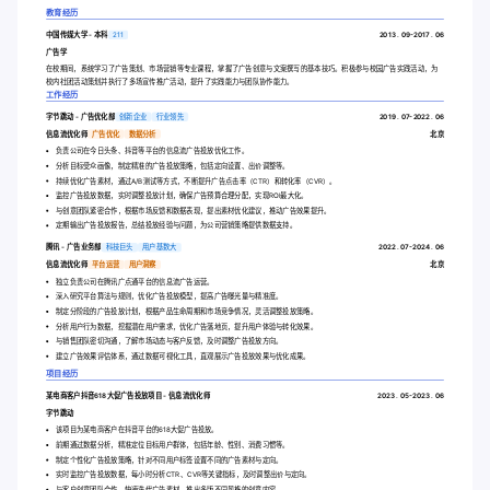
教育经历
中国传媒大学 - 本科
211
2013 . 09-2017 . 06
广告学
在校期间，系统学习了广告策划、市场营销等专业课程，掌握了广告创意与文案撰写的基本技巧。积极参与校园广告实践活动，为
校内社团活动策划并执行了多场宣传推广活动，提升了实践能力与团队协作能力。
工作经历
字节跳动 - 广告优化部
创新企业
行业领先
2019 . 07-2022 . 06
信息流优化师
广告优化
数据分析
北京
负责公司在今日头条、抖音等平台的信息流广告投放优化工作。
分析目标受众画像，制定精准的广告投放策略，包括定向设置、出价调整等。
持续优化广告素材，通过A/B测试等方式，不断提升广告点击率（CTR）和转化率（CVR）。
监控广告投放数据，实时调整投放计划，确保广告预算合理分配，实现ROI最大化。
与创意团队紧密合作，根据市场反馈和数据表现，提出素材优化建议，推动广告效果提升。
定期输出广告投放报告，总结投放经验与问题，为公司营销策略提供数据支持。
腾讯 - 广告业务部
科技巨头
用户基数大
2022 . 07-2024 . 06
信息流优化师
平台运营
用户洞察
北京
独立负责公司在腾讯广点通平台的信息流广告运营。
深入研究平台算法与规则，优化广告投放模型，提高广告曝光量与精准度。
制定分阶段的广告投放计划，根据产品生命周期和市场竞争情况，灵活调整投放策略。
分析用户行为数据，挖掘潜在用户需求，优化广告落地页，提升用户体验与转化效果。
与销售团队密切沟通，了解市场动态与客户反馈，及时调整广告投放方向。
建立广告效果评估体系，通过数据可视化工具，直观展示广告投放效果与优化成果。
项目经历
某电商客户抖音618大促广告投放项目 - 信息流优化师
2023 . 05-2023 . 06
字节跳动
该项目为某电商客户在抖音平台的618大促广告投放。
前期通过数据分析，精准定位目标用户群体，包括年龄、性别、消费习惯等。
制定个性化广告投放策略，针对不同用户标签设置不同的广告素材与定向。
实时监控广告投放数据，每小时分析CTR、CVR等关键指标，及时调整出价与定向。
与客户创意团队合作，快速迭代广告素材，推出多版不同风格的创意内容。