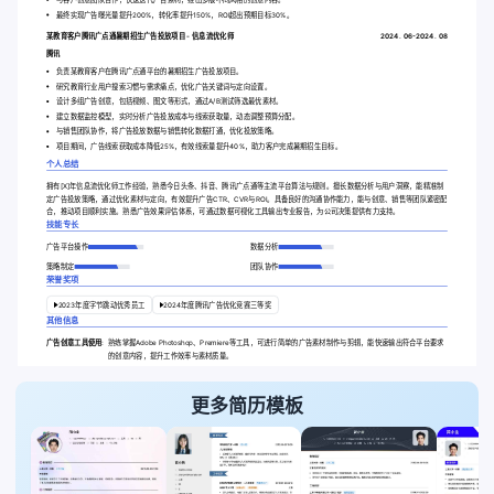
最终实现广告曝光量提升200%，转化率提升150%，ROI超出预期目标30%。
某教育客户腾讯广点通暑期招生广告投放项目 - 信息流优化师
2024 . 06-2024 . 08
腾讯
负责某教育客户在腾讯广点通平台的暑期招生广告投放项目。
研究教育行业用户搜索习惯与需求痛点，优化广告关键词与定向设置。
设计多组广告创意，包括视频、图文等形式，通过A/B测试筛选最优素材。
建立数据监控模型，实时分析广告投放成本与线索获取量，动态调整预算分配。
与销售团队协作，将广告投放数据与销售转化数据打通，优化投放策略。
项目期间，广告线索获取成本降低25%，有效线索量提升40%，助力客户完成暑期招生目标。
个人总结
拥有[X]年信息流优化师工作经验，熟悉今日头条、抖音、腾讯广点通等主流平台算法与规则。擅长数据分析与用户洞察，能精准制
定广告投放策略，通过优化素材与定向，有效提升广告CTR、CVR与ROI。具备良好的沟通协作能力，能与创意、销售等团队紧密配
合，推动项目顺利实施。熟悉广告效果评估体系，可通过数据可视化工具输出专业报告，为公司决策提供有力支持。
技能专长
广告平台操作
数据分析
策略制定
团队协作
荣誉奖项
2023年度字节跳动优秀员工
2024年度腾讯广告优化竞赛三等奖
其他信息
广告创意工具使用:
熟练掌握Adobe Photoshop、Premiere等工具，可进行简单的广告素材制作与剪辑，能快速输出符合平台要求
的创意内容，提升工作效率与素材质量。
更多简历模板