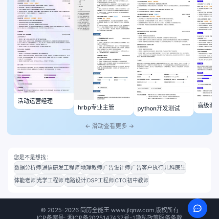
活动运营经理
高级客
hrbp专业主管
python开发测试
← 滑动查看更多 →
您是不是想找：
数据分析师
通信研发工程师
地理教师
广告设计师
广告客户执行
儿科医生
体能老师
光学工程师
电路设计
DSP工程师
CTO
初中教师
©
2025-2026
简历全能王 www.jlqnw.com 版权所有
ICP备案号: 湘ICP备2025147437号-1
隐私政策
服务条款