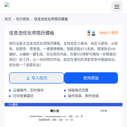
首页
>
简历模板
>
信息流优化师简历模板
信息流优化师简历模板
5992人使用
简历全能王信息流优化师简历模板，支持自定义板块、自定义颜色、AI润
色、技能条、荣誉墙、一键更换模板。智能适配ATS系统，精准贴合HR
偏好。AI辅助一键生成、优化简历内容，仅需5分钟即可拥有一份精美的
简历！好工作，从一份好简历开始，助您在激烈的求职竞争中脱颖而出，
抓住每一个高薪机会！
导入简历
使用模板
云端操作，实时保存
排版格式完整
打印效果最好
操作简单、制作快速
个人简历
简小全
13800000000
zhangwei@example.com
北京
30
男
信息流优化师
在职
北京
15k - 25k