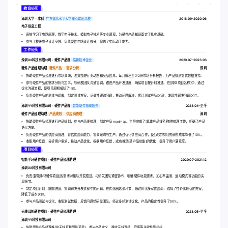
教育经历
深圳大学 - 本科
广东省高水平大学重点建设高校
2016.09-2020.06
电子信息工程
系统学习了电路原理、数字电子技术、模拟电子技术等专业课程，为硬件产品知识奠定了扎实基础。
参与了校级电子设计竞赛，负责硬件电路设计部分，锻炼了实际动手能力。
工作经历
深圳XX科技有限公司 - 硬件产品部
高新技术企业
2020.07-2023.03
硬件产品经理助理
硬件产品
需求分析
深圳
协助硬件产品经理进行市场调研，收集整理行业动态和竞品信息，每月输出至少2份市场分析报告，为产品规划提供数据支持。
参与硬件产品的需求分析与定义，与研发团队沟通协调，跟进产品开发进度，确保项目按计划推进。在[具体项目名称]中，通过
优化沟通流程，使项目周期缩短了15%。
负责硬件产品的测试与验收，制定测试方案，记录并跟踪问题，推动问题解决。累计测试产品[X]款，发现并解决问题[X]个。
深圳YY科技有限公司 - 硬件产品部
智能硬件领域领先
2023.04-至今
硬件产品经理助理
产品规划
供应商管理
深圳
协助硬件产品经理进行产品规划，参与产品线梳理，制定产品 roadmap。主导完成了[具体产品线名称]的梳理工作，明确了产品
迭代方向。
负责硬件产品的供应商管理，评估供应商能力，协调采购与生产。通过优化供应商合作，使[某类物料]的采购成本降低了10%。
收集用户反馈，分析用户需求，推动产品优化。根据用户反馈，成功推动[某产品功能]的优化，提升了用户满意度。
项目经历
智能手环硬件项目 - 硬件产品经理助理
2020.07-2021.12
深圳XX科技有限公司
负责[智能手环硬件项目]的需求对接与开发跟进。与研发团队紧密协作，明确硬件功能需求，如心率监测、运动模式等功能的实
现细节。
制定项目计划，跟踪进度，协调解决开发过程中的问题。在传感器选型环节，通过对比多家供应商，选择了性价比最优的方案，
降低了成本[X]%。
参与产品测试与优化，收集测试数据，反馈问题给研发团队。经过多轮测试优化，产品的稳定性提升了[X]%。
无线耳机硬件项目 - 硬件产品经理助理
2023.05-至今
深圳YY科技有限公司
协助硬件产品经理推进[无线耳机硬件项目]。参与产品定义，确定无线连接、音质等关键性能指标。