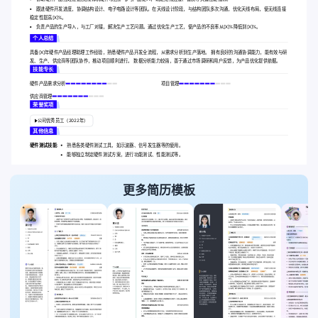
跟进硬件开发进度，协调结构设计、电子电路设计等团队。在天线设计阶段，与结构团队多次沟通，优化天线布局，使无线连接
稳定性提高[X]%。
负责产品的生产导入，与工厂对接，解决生产工艺问题。通过优化生产工艺，使产品的不良率从[X]%降低到[X]%。
个人总结
具备[X]年硬件产品经理助理工作经验，熟悉硬件产品开发全流程，从需求分析到生产落地。 拥有良好的沟通协调能力，能有效与研
发、生产、供应商等团队协作，推动项目顺利进行。 数据分析能力较强，善于通过市场调研和用户反馈，为产品优化提供依据。
技能专长
硬件产品需求分析
项目管理
供应商管理
荣誉奖项
公司优秀员工（2022年）
其他信息
硬件测试技能:
熟悉各类硬件测试工具，如示波器、信号发生器等的使用。
能够独立制定硬件测试方案，进行功能测试、性能测试等。
更多简历模板