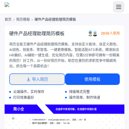
首页
>
简历模板
>
硬件产品经理助理简历模板
硬件产品经理助理简历模板
2859人使用
简历全能王硬件产品经理助理简历模板，支持自定义板块、自定义颜色、
AI润色、技能条、荣誉墙、一键更换模板。智能适配ATS系统，精准贴合
HR偏好。AI辅助一键生成、优化简历内容，仅需5分钟即可拥有一份精美
的简历！好工作，从一份好简历开始，助您在激烈的求职竞争中脱颖而
出，抓住每一个高薪机会！
导入简历
使用模板
云端操作，实时保存
排版格式完整
打印效果最好
操作简单、制作快速
简小全
在追求中发现可能，在创造中实现价值
13800000000
zhangwei@example.com
深圳
28
男
硬件产品经理助理
在职
深圳
12k-18k